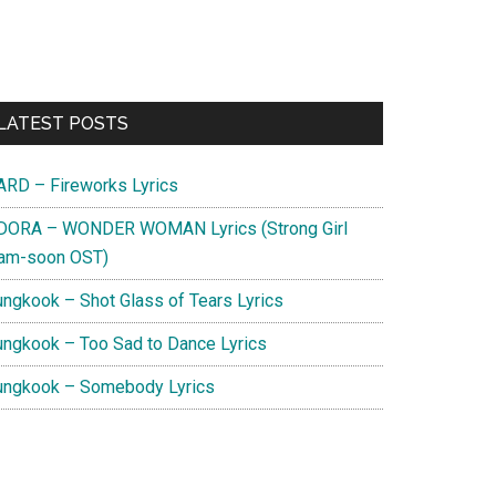
Primary
LATEST POSTS
Sidebar
ARD – Fireworks Lyrics
DORA – WONDER WOMAN Lyrics (Strong Girl
am-soon OST)
ungkook – Shot Glass of Tears Lyrics
ungkook – Too Sad to Dance Lyrics
ungkook – Somebody Lyrics