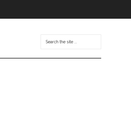
Search
this
website