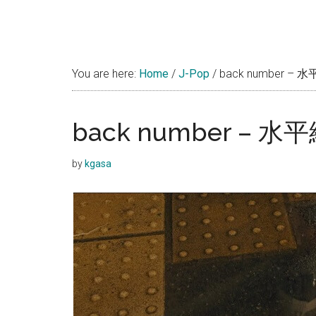
You are here:
Home
/
J-Pop
/
back number – 
back number – 水
by
kgasa