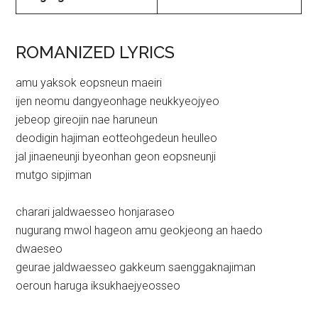
ROMANIZED LYRICS
amu yaksok eopsneun maeiri
ijen neomu dangyeonhage neukkyeojyeo
jebeop gireojin nae haruneun
deodigin hajiman eotteohgedeun heulleo
jal jinaeneunji byeonhan geon eopsneunji
mutgo sipjiman
charari jaldwaesseo honjaraseo
nugurang mwol hageon amu geokjeong an haedo
dwaeseo
geurae jaldwaesseo gakkeum saenggaknajiman
oeroun haruga iksukhaejyeosseo