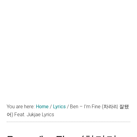
You are here:
Home
/
Lyrics
/
Ben – I’m Fine (차라리 잘됐
어) Feat. Jukjae Lyrics