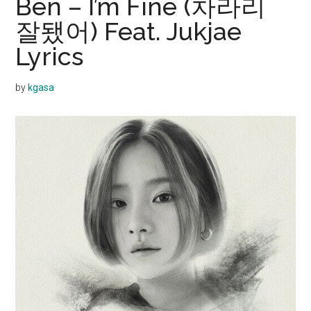
Ben – I’m Fine (차라리
잘됐어) Feat. Jukjae
Lyrics
by
kgasa