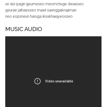
uri dul iyagin ijjeumeseo meomchuge dwaeseo
geurae jalhaesseo maeil saenggaknajiman
neo eopsneun haruga iksukhaejyeosseo
MUSIC AUDIO