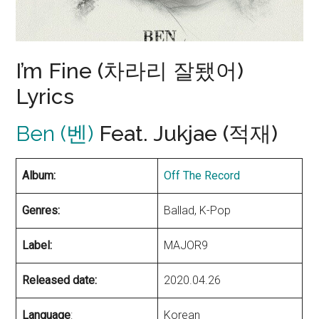
I’m Fine (차라리 잘됐어)
Lyrics
Ben (벤)
Feat. Jukjae (적재)
Album:
Off The Record
Genres:
Ballad, K-Pop
Label:
MAJOR9
Released date:
2020.04.26
Language
:
Korean