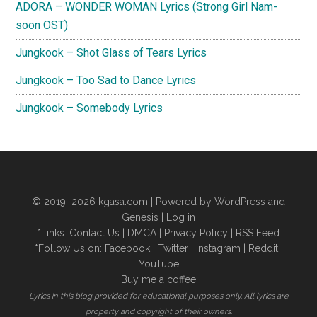
ADORA – WONDER WOMAN Lyrics (Strong Girl Nam-
soon OST)
Jungkook – Shot Glass of Tears Lyrics
Jungkook – Too Sad to Dance Lyrics
Jungkook – Somebody Lyrics
© 2019–2026
kgasa.com
| Powered by WordPress and
Genesis |
Log in
*Links:
Contact Us
|
DMCA
|
Privacy Policy
|
RSS Feed
*Follow Us on:
Facebook
|
Twitter
|
Instagram
|
Reddit
|
YouTube
Buy me a coffee
Lyrics in this blog provided for educational purposes only. All lyrics are
property and copyright of their owners.