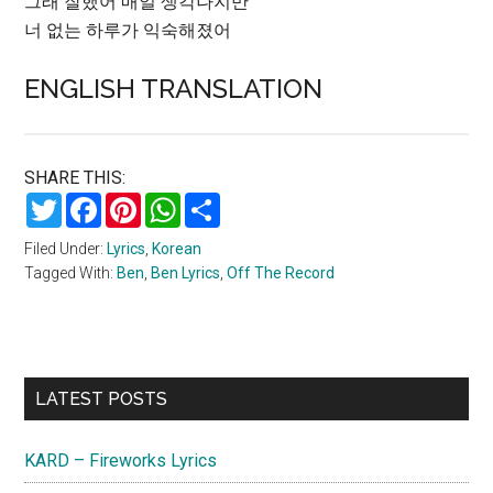
그래 잘했어 매일 생각나지만
너 없는 하루가 익숙해졌어
ENGLISH TRANSLATION
SHARE THIS:
Twitter
Facebook
Pinterest
WhatsApp
Share
Filed Under:
Lyrics
,
Korean
Tagged With:
Ben
,
Ben Lyrics
,
Off The Record
Primary
LATEST POSTS
Sidebar
KARD – Fireworks Lyrics