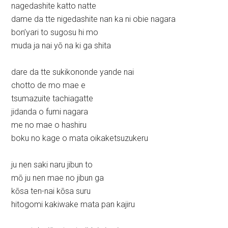
nagedashite katto natte
dame da tte nigedashite nan ka ni obie nagara
bon’yari to sugosu hi mo
muda ja nai yō na ki ga shita
dare da tte sukikononde yande nai
chotto de mo mae e
tsumazuite tachiagatte
jidanda o fumi nagara
me no mae o hashiru
boku no kage o mata oikaketsuzukeru
ju nen saki naru jibun to
mō ju nen mae no jibun ga
kōsa ten-nai kōsa suru
hitogomi kakiwake mata pan kajiru