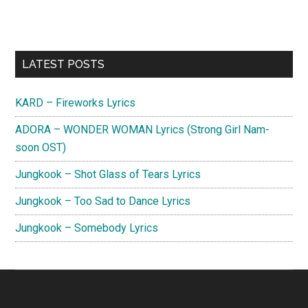
Primary
LATEST POSTS
Sidebar
KARD – Fireworks Lyrics
ADORA – WONDER WOMAN Lyrics (Strong Girl Nam-
soon OST)
Jungkook – Shot Glass of Tears Lyrics
Jungkook – Too Sad to Dance Lyrics
Jungkook – Somebody Lyrics