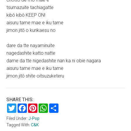
tsumazuite tachiagatte
kibō kibō KEEP ON!
aisuru tame mae e iku tame
jimon jitō o kurikaesu no
dare da tte nayaminuite
nagedashite katto natte
dame da tte nigedashite nan ka ni obie nagara
aisuru tame mae e iku tame
jimon jitō shite oitsuzuketeru
SHARE THIS:
Twitter
Facebook
Pinterest
WhatsApp
Share
Filed Under:
J-Pop
Tagged With:
C&K