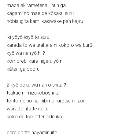
mada akirametenai jibun ga
kagami no mae de kōsaku suru
nobisugita kami kakiwake pan kajiru
iki yōyō ikiyō to suru
karada to wa urahara ni kokoro wa burū
kyō wa nan’yō hi？
komorebi kara nigeru yō ni
kāten ga odoru
ā kyō boku wa nan o shita？
tsukue ni mizukoboshi ta!
toritome no nai hibi no raretsu ni izon
waratte utatte naite
koko de tomattenaide ikō
dare da tte nayaminuite