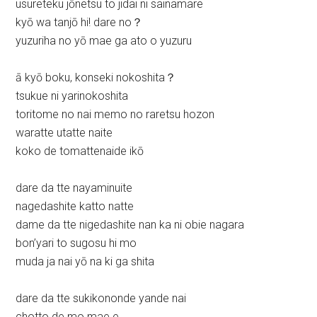
usureteku jōnetsu to jidai ni sainamare
kyō wa tanjō hi! dare no？
yuzuriha no yō mae ga ato o yuzuru
ā kyō boku, konseki nokoshita？
tsukue ni yarinokoshita
toritome no nai memo no raretsu hozon
waratte utatte naite
koko de tomattenaide ikō
dare da tte nayaminuite
nagedashite katto natte
dame da tte nigedashite nan ka ni obie nagara
bon’yari to sugosu hi mo
muda ja nai yō na ki ga shita
dare da tte sukikononde yande nai
chotto de mo mae e