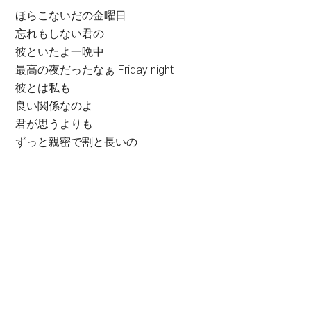
ほらこないだの金曜日
忘れもしない君の
彼といたよ一晩中
最高の夜だったなぁ Friday night
彼とは私も
良い関係なのよ
君が思うよりも
ずっと親密で割と長いの