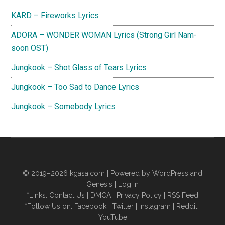
Sidebar
KARD – Fireworks Lyrics
ADORA – WONDER WOMAN Lyrics (Strong Girl Nam-
soon OST)
Jungkook – Shot Glass of Tears Lyrics
Jungkook – Too Sad to Dance Lyrics
Jungkook – Somebody Lyrics
© 2019–2026
kgasa.com
| Powered by WordPress and
Genesis |
Log in
*Links:
Contact Us
|
DMCA
|
Privacy Policy
|
RSS Feed
*Follow Us on:
Facebook
|
Twitter
|
Instagram
|
Reddit
|
YouTube