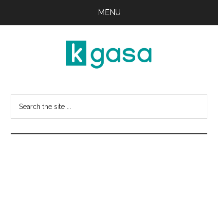
Skip
Skip
MENU
to
to
main
primary
content
sidebar
Kgasa
K-
POP
Search
Lyrics
this
and
website
Profiles