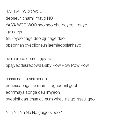
BAE BAE WOO WOO
deoneun chamji mayo NO
YA YA WOO WOO neo neo chamgyeon mayo
ige naeyo
teukbyeolhage deo ajjilhage deo
ppeonhan gyeolloneun jaemieopsjanhayo
ne mamsok bureul jipyeo
ppajyeodeureobwa Baby Pow Pow Pow Pow
nunnu nanna sini nanda
eoneusaenga ne mami nogabeoril geol
eommaya soriga deullimyeon
byeolbit gamchun gureum wireul nalgo isseul geol
Nun Nu Na Na Na gajgo sipeo?