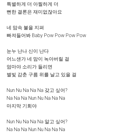
특별하게 더 아찔하게 더
뻔한 결론은 재미없잖아요
네 맘속 불을 지펴
빠져들어봐 Baby Pow Pow Pow Pow
눈누 난나 신이 난다
어느샌가 네 맘이 녹아버릴 걸
엄마야 소리가 들리면
별빛 감춘 구름 위를 날고 있을 걸
Nun Nu Na Na Na 갖고 싶어?
Na Na Na Nun Nu Na Na Na
마지막 기회야
Nun Nu Na Na Na 알고 싶어?
Na Na Na Nun Nu Na Na Na