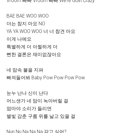
Vroom 빠빠 Vroom 빠빠 We’re Goin Crazy
BAE BAE WOO WOO
더는 참지 마요 NO
YA YA WOO WOO 너 너 참견 마요
이게 나에요
특별하게 더 아찔하게 더
뻔한 결론은 재미없잖아요
네 맘속 불을 지펴
빠져들어봐 Baby Pow Pow Pow Pow
눈누 난나 신이 난다
어느샌가 네 맘이 녹아버릴 걸
엄마야 소리가 들리면
별빛 감춘 구름 위를 날고 있을 걸
Nun Nu Na Na Na 갖고 싶어?