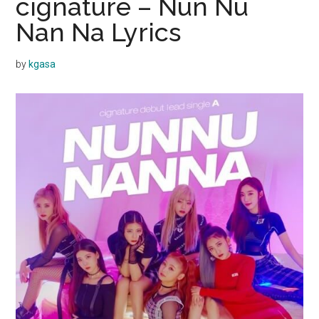
cignature – Nun Nu
Nan Na Lyrics
by
kgasa