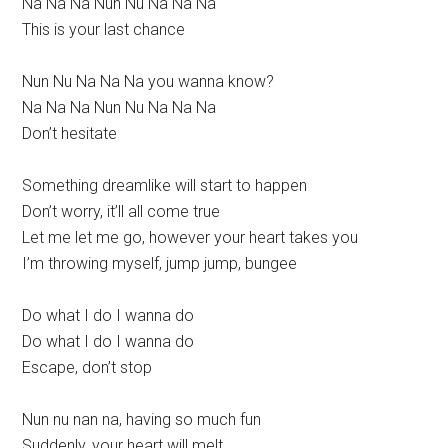
Na Na Na Nun Nu Na Na Na
This is your last chance
Nun Nu Na Na Na you wanna know?
Na Na Na Nun Nu Na Na Na
Don’t hesitate
Something dreamlike will start to happen
Don’t worry, it’ll all come true
Let me let me go, however your heart takes you
I’m throwing myself, jump jump, bungee
Do what I do I wanna do
Do what I do I wanna do
Escape, don’t stop
Nun nu nan na, having so much fun
Suddenly, your heart will melt