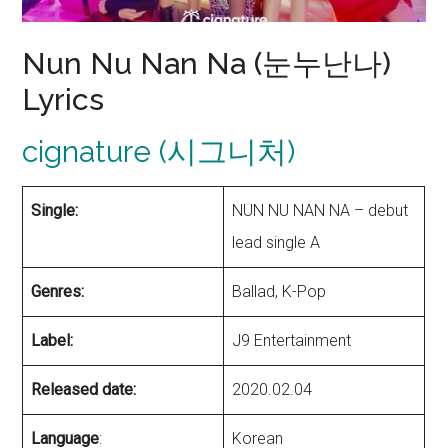
Nun Nu Nan Na (눈누난나)
Lyrics
cignature (시그니처)
Single:
NUN NU NAN NA – debut
lead single A
Genres:
Ballad, K-Pop
Label:
J9 Entertainment
Released date:
2020.02.04
Language
:
Korean