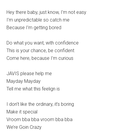
Hey there baby, just know, I’m not easy
I’m unpredictable so catch me
Because I’m getting bored
Do what you want, with confidence
This is your chance, be confident
Come here, because I’m curious
JAVIS please help me
Mayday Mayday
Tell me what this feelign is
I don’t like the ordinary, it’s boring
Make it special
Vroom bba bba vroom bba bba
We’re Goin Crazy