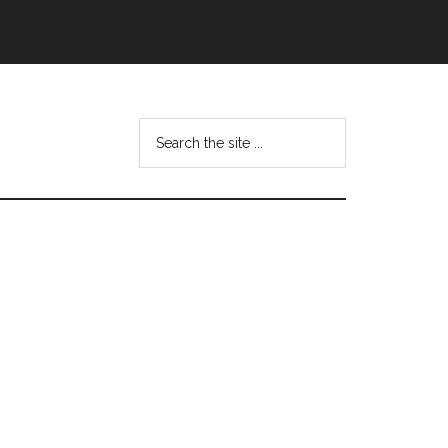
Search
this
website