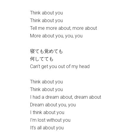
Think about you
Think about you
Tell me more about, more about
More about you, you, you
寝ても覚めても
何してても
Can’t get you out of my head
Think about you
Think about you
I had a dream about, dream about
Dream about you, you
I think about you
I’m lost without you
It’s all about you