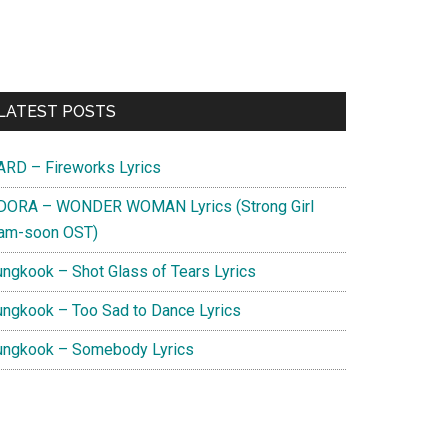
Primary
LATEST POSTS
Sidebar
ARD – Fireworks Lyrics
DORA – WONDER WOMAN Lyrics (Strong Girl
am-soon OST)
ungkook – Shot Glass of Tears Lyrics
ungkook – Too Sad to Dance Lyrics
ungkook – Somebody Lyrics