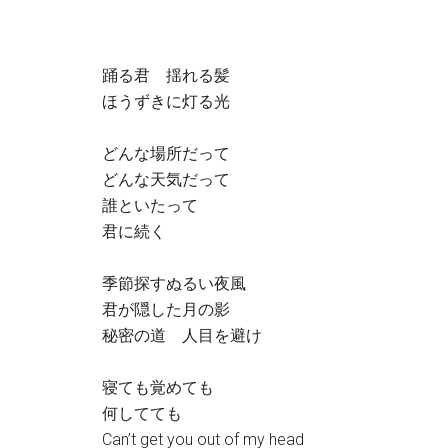
踊る君 揺れる髪
ほうずきに灯る光
どんな場所だって
どんな天気だって
誰といたって
君に続く
季節探すぬるい夜風
君が隠した月の影
秘密の道 人目を避け
寝ても覚めても
何してても
Can’t get you out of my head