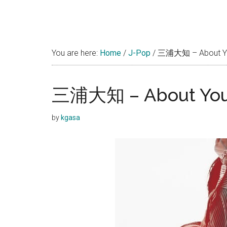
You are here:
Home
/
J-Pop
/
三浦大知 – About 
三浦大知 – About Yo
by
kgasa