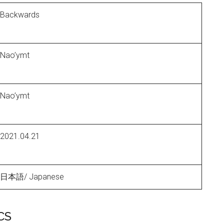
Backwards
Nao’ymt
Nao’ymt
2021.04.21
日本語/ Japanese
CS