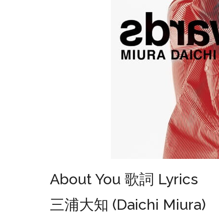
About You 歌詞 Lyrics
三浦大知 (Daichi Miura)