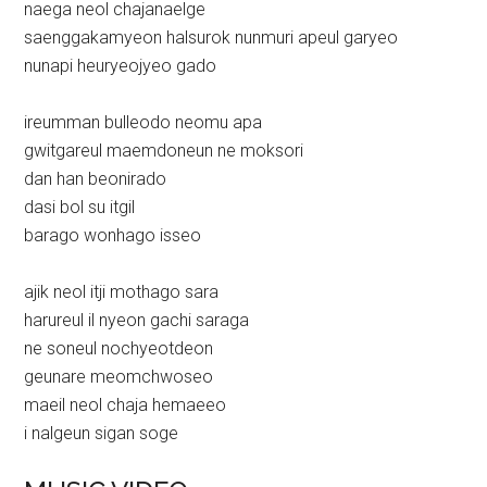
naega neol chajanaelge
saenggakamyeon halsurok nunmuri apeul garyeo
nunapi heuryeojyeo gado
ireumman bulleodo neomu apa
gwitgareul maemdoneun ne moksori
dan han beonirado
dasi bol su itgil
barago wonhago isseo
ajik neol itji mothago sara
harureul il nyeon gachi saraga
ne soneul nochyeotdeon
geunare meomchwoseo
maeil neol chaja hemaeeo
i nalgeun sigan soge