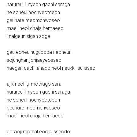
harureul il nyeon gachi saraga
ne soneul nochyeotdeon
geunare meomchwoseo
maeil neol chaja hemaeeo
i nalgeun sigan soge
geu eoneu nuguboda neoneun
sojunghan jonjaeyeosseo
naegen dachi anado neol neukkil su isseo
ajik neol itji mothago sara
harureul il nyeon gachi saraga
ne soneul nochyeotdeon
geunare meomchwoseo
maeil neol chaja hemaeeo
doraoji mothal eodie isseodo