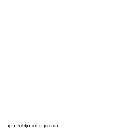
ajik neol itji mothago sara