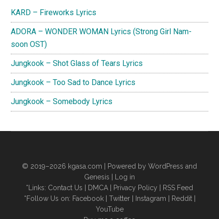
Sidebar
KARD – Fireworks Lyrics
ADORA – WONDER WOMAN Lyrics (Strong Girl Nam-
soon OST)
Jungkook – Shot Glass of Tears Lyrics
Jungkook – Too Sad to Dance Lyrics
Jungkook – Somebody Lyrics
© 2019–2026
kgasa.com
| Powered by WordPress and
Genesis |
Log in
*Links:
Contact Us
|
DMCA
|
Privacy Policy
|
RSS Feed
*Follow Us on:
Facebook
|
Twitter
|
Instagram
|
Reddit
|
YouTube