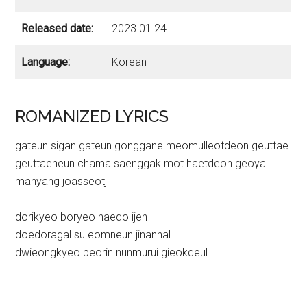
Released date:
2023.01.24
Language:
Korean
ROMANIZED LYRICS
gateun sigan gateun gonggane meomulleotdeon geuttae
geuttaeneun chama saenggak mot haetdeon geoya
manyang joasseotji
dorikyeo boryeo haedo ijen
doedoragal su eomneun jinannal
dwieongkyeo beorin nunmurui gieokdeul