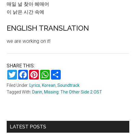
매일 널 찾아 헤매어
이 낡은 시간 속에
ENGLISH TRANSLATION
we are working on it!
SHARE THIS:
Twitter
Facebook
Pinterest
WhatsApp
Share
Filed Under:
Lyrics
,
Korean
,
Soundtrack
Tagged With:
Darin
,
Missing: The Other Side 2 OST
Primary
LATEST POSTS