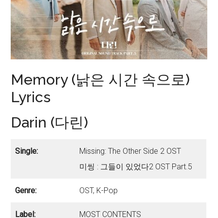
Memory (낡은 시간 속으로)
Lyrics
Darin (다린)
Single:
Missing: The Other Side 2 OST
미씽 : 그들이 있었다2 OST Part.5
Genre:
OST, K-Pop
Label:
MOST CONTENTS