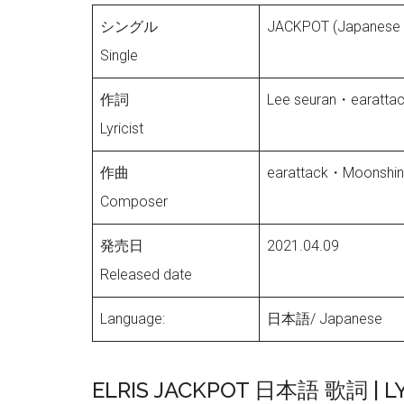
シングル
JACKPOT (Japanese 
Single
作詞
Lee seuran・earat
Lyricist
作曲
earattack・Moonshin
Composer
発売日
2021.04.09
Released date
Language:
日本語/ Japanese
ELRIS JACKPOT 日本語 歌詞 | L