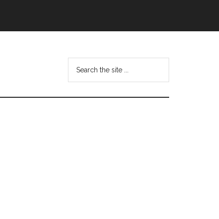
Search
this
website