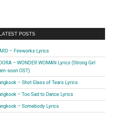
Primary
LATEST POSTS
Sidebar
ARD – Fireworks Lyrics
DORA – WONDER WOMAN Lyrics (Strong Girl
am-soon OST)
ungkook – Shot Glass of Tears Lyrics
ungkook – Too Sad to Dance Lyrics
ungkook – Somebody Lyrics