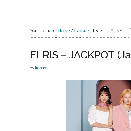
You are here:
Home
/
Lyrics
/
ELRIS – JACKPOT (
ELRIS – JACKPOT (J
by
kgasa