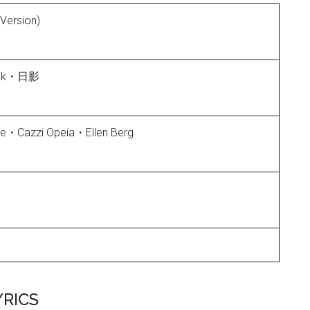
Version)
tack・日影
e・Cazzi Opeia・Ellen Berg
YRICS