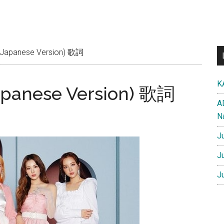
Japanese Version) 歌詞
K
apanese Version) 歌詞
A
N
J
J
J