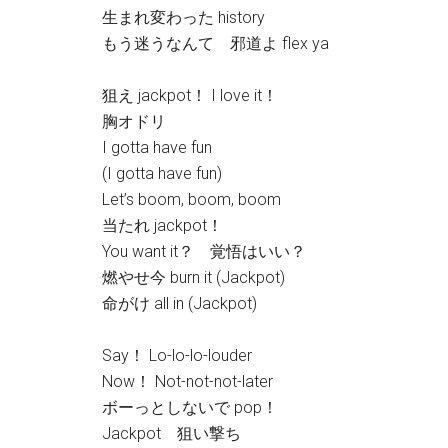
生まれ変わった history
もう迷うなんて 邪道よ flex ya
狙え jackpot！ I love it！
胸オドリ
I gotta have fun
(I gotta have fun)
Let’s boom, boom, boom
当たれ jackpot！
You want it？ 覚悟はいい？
燃やせ今 burn it (Jackpot)
命がけ all in (Jackpot)
Say！ Lo-lo-lo-louder
Now！ Not-not-not-later
ボーっとしないで pop！
Jackpot 狙い撃ち