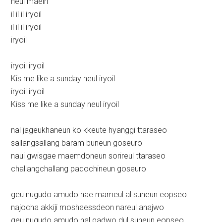
neul maeiri
il il il iryoil
il il il iryoil
iryoil
iryoil iryoil
Kis me like a sunday neul iryoil
iryoil iryoil
Kiss me like a sunday neul iryoil
nal jageukhaneun ko kkeute hyanggi ttaraseo
sallangsallang baram buneun goseuro
naui gwisgae maemdoneun sorireul ttaraseo
challangchallang padochineun goseuro
geu nugudo amudo nae mameul al suneun eopseo
najocha akkiji moshaessdeon nareul anajwo
geu nugudo amudo nal gadwo dul suneun eopseo