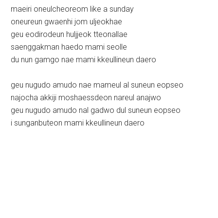
maeiri oneulcheoreom like a sunday
oneureun gwaenhi jom uljeokhae
geu eodirodeun huljjeok tteonallae
saenggakman haedo mami seolle
du nun gamgo nae mami kkeullineun daero
geu nugudo amudo nae mameul al suneun eopseo
najocha akkiji moshaessdeon nareul anajwo
geu nugudo amudo nal gadwo dul suneun eopseo
i sunganbuteon mami kkeullineun daero