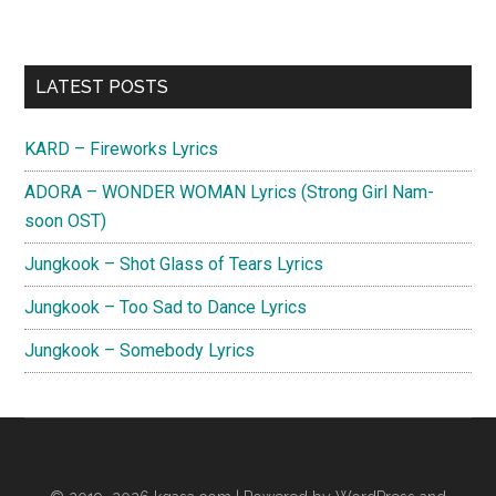
Primary
LATEST POSTS
Sidebar
KARD – Fireworks Lyrics
ADORA – WONDER WOMAN Lyrics (Strong Girl Nam-
soon OST)
Jungkook – Shot Glass of Tears Lyrics
Jungkook – Too Sad to Dance Lyrics
Jungkook – Somebody Lyrics