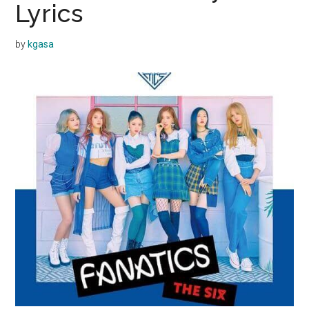
Lyrics
by
kgasa