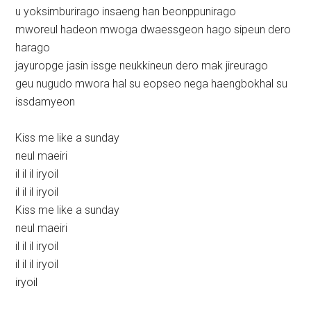
u yoksimburirago insaeng han beonppunirago
mworeul hadeon mwoga dwaessgeon hago sipeun dero
harago
jayuropge jasin issge neukkineun dero mak jireurago
geu nugudo mwora hal su eopseo nega haengbokhal su
issdamyeon
Kiss me like a sunday
neul maeiri
il il il iryoil
il il il iryoil
Kiss me like a sunday
neul maeiri
il il il iryoil
il il il iryoil
iryoil