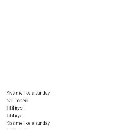
Kiss me like a sunday
neul maeiri
il il il iryoil
il il il iryoil
Kiss me like a sunday