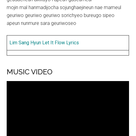
mojin mal hanmadijocha sojunghaejineun nae mameul
geuriwo geuriwo geuriwo sorichyeo bureugo sipeo
apeun nunmure sara geuriwoseo
Lim Sang Hyun Let It Flow Lyrics
MUSIC VIDEO