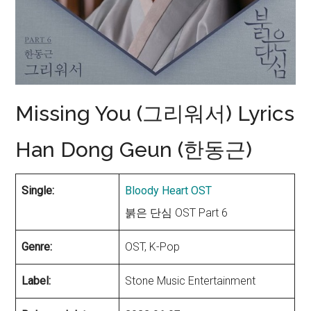
Missing You (그리워서) Lyrics
Han Dong Geun (한동근)
Single:
Bloody Heart OST
붉은 단심 OST Part 6
Genre:
OST, K-Pop
Label:
Stone Music Entertainment