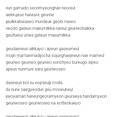
nun gamado seonmyeonghan neoreul
aekkujeun haneure geurine
ijeulkkabwaseo mundeuk geobi naseo
neodo gateun maeumilkka nareul geuriwohalkka
geuttaeui uriwa gateun maeumilkka
geudaeneun alkkayo i apeun gaseumeul
mojin mal hanmadijocha sojunghaejineun nae mameul
geuriwo geuriwo geuriwo sorichyeo bureugo sipeo
apeun nunmure sara geuriwoseo
dasineun bol su eopseulji molla
du nune saegyeodun geu moseubeul
jiwoyaman haneungeoramyeon geuraeya handamyeon
geuriwoseo geuriwoseo na eotteokaeyo
geudaeneun alkkayo i apeun gaseumeul