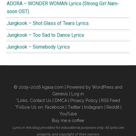
ADORA – WONDER WOMAN Lyrics (Strong Girl Nam-
soon OST)
Jungkook – Shot Glass of Tears Lyrics
Jungkook – Too Sad to Dance Lyrics
Jungkook – Somebody Lyrics
© 2019–2026
kgasa.com
| Powered by WordPress and
Genesis |
Log in
*Links:
Contact Us
|
DMCA
|
Privacy Policy
|
RSS Feed
*Follow Us on:
Facebook
|
Twitter
|
Instagram
|
Reddit
|
YouTube
Buy me a coffee
Lyrics in this blog provided for educational purposes only. All lyrics are
property and copyright of their owners.