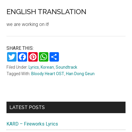
ENGLISH TRANSLATION
we are working on it!
SHARE THIS:
Twitter
Facebook
Pinterest
WhatsApp
Share
Filed Under:
Lyrics
,
Korean
,
Soundtrack
Tagged With:
Bloody Heart OST
,
Han Dong Geun
Primary
LATEST POSTS
Sidebar
KARD – Fireworks Lyrics