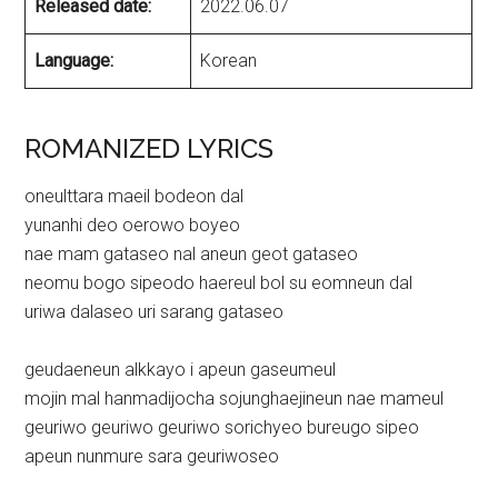
Released date:
2022.06.07
Language:
Korean
ROMANIZED LYRICS
oneulttara maeil bodeon dal
yunanhi deo oerowo boyeo
nae mam gataseo nal aneun geot gataseo
neomu bogo sipeodo haereul bol su eomneun dal
uriwa dalaseo uri sarang gataseo
geudaeneun alkkayo i apeun gaseumeul
mojin mal hanmadijocha sojunghaejineun nae mameul
geuriwo geuriwo geuriwo sorichyeo bureugo sipeo
apeun nunmure sara geuriwoseo