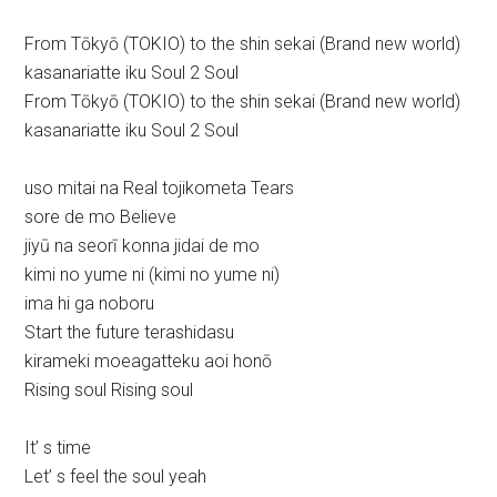
From Tōkyō (TOKIO) to the shin sekai (Brand new world)
kasanariatte iku Soul 2 Soul
From Tōkyō (TOKIO) to the shin sekai (Brand new world)
kasanariatte iku Soul 2 Soul
uso mitai na Real tojikometa Tears
sore de mo Believe
jiyū na seorī konna jidai de mo
kimi no yume ni (kimi no yume ni)
ima hi ga noboru
Start the future terashidasu
kirameki moeagatteku aoi honō
Rising soul Rising soul
It’ s time
Let’ s feel the soul yeah