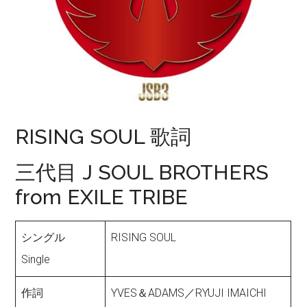
RISING SOUL 歌詞
三代目 J SOUL BROTHERS
from EXILE TRIBE
シングル
RISING SOUL
Single
作詞
YVES＆ADAMS／RYUJI IMAICHI