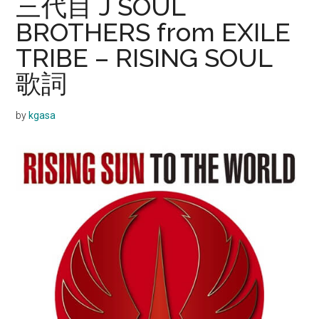
三代目 J SOUL
BROTHERS from EXILE
TRIBE – RISING SOUL
歌詞
by
kgasa