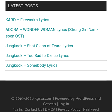
Primary
LATEST POSTS
Sidebar
KARD – Fireworks Lyrics
ADORA – WONDER WOMAN Lyrics (Strong Girl Nam-
soon OST)
Jungkook – Shot Glass of Tears Lyrics
Jungkook – Too Sad to Dance Lyrics
Jungkook – Somebody Lyrics
© 2019–2026
kgasa.com
| Powered by WordPress and
Genesis |
Log in
*Links:
Contact Us
|
DMCA
|
Privacy Policy
|
RSS Feed