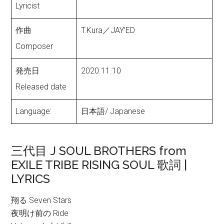
Lyricist
作曲
T.Kura／JAY’ED
Composer
発売日
2020.11.10
Released date
Language:
日本語/ Japanese
三代目 J SOUL BROTHERS from
EXILE TRIBE RISING SOUL 歌詞 |
LYRICS
翔る Seven Stars
夜明け前の Ride