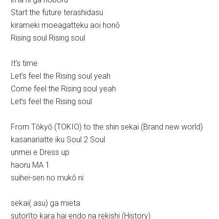
Start the future terashidasu
kirameki moeagatteku aoi honō
Rising soul Rising soul
It’s time
Let’s feel the Rising soul yeah
Come feel the Rising soul yeah
Let’s feel the Rising soul
From Tōkyō (TOKIO) to the shin sekai (Brand new world)
kasanariatte iku Soul 2 Soul
unmei e Dress up
haoru MA 1
suihei-sen no mukō ni
sekai( asu) ga mieta
sutorīto kara hai endo na rekishi (History)