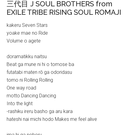
三代目 J SOUL BROTHERS from
EXILE TRIBE RISING SOUL ROMAJI
kakeru Seven Stars
yoake mae no Ride
Volume o agete
doramatikku naitsu
Beat ga mune ni hi o tomose ba
futatabi maten rō ga odoridasu
tomo ni Rolling Rolling
One way road
motto Dancing Dancing
Into the light
-rashiku ireru basho ga aru kara
hateshi nai michi hodo Makes me feel alive
ima hi ga noboru