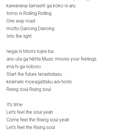
kawaranai tamashī ga koko ni aru
tomo ni Rolling Rolling
One way road
motto Dancing Dancing
Into the light
negai ni hitomi tojire ba
ano uta ga hibīta Music moves your feelings
ima hi ga noboru
Start the future terashidasu
kirameki moeagatteku aoi honō
Rising soul Rising soul
It’s time
Let’s feel the soul yeah
Come feel the Rising soul yeah
Let’s feel the Rising soul