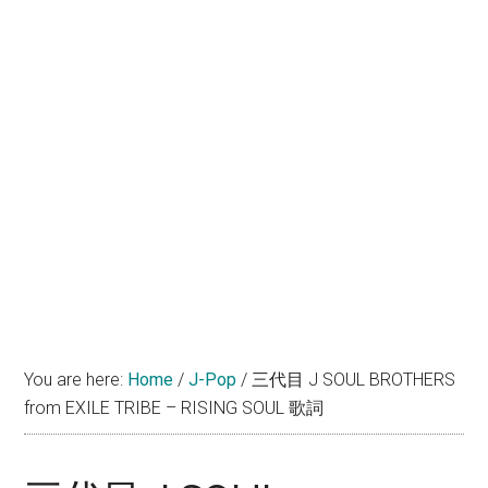
You are here:
Home
/
J-Pop
/
三代目 J SOUL BROTHERS
from EXILE TRIBE – RISING SOUL 歌詞