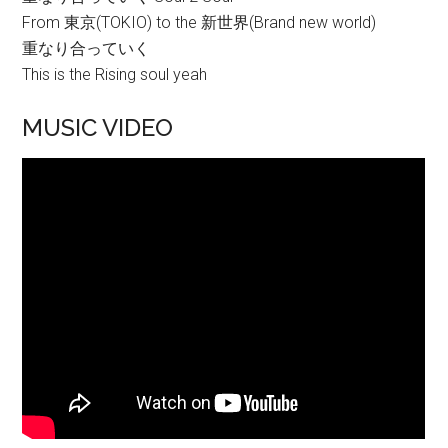
From 東京(TOKIO) to the 新世界(Brand new world)
重なり合っていく
This is the Rising soul yeah
MUSIC VIDEO