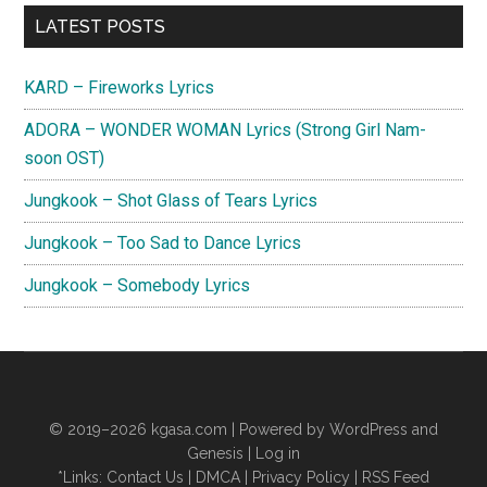
Primary
LATEST POSTS
Sidebar
KARD – Fireworks Lyrics
ADORA – WONDER WOMAN Lyrics (Strong Girl Nam-
soon OST)
Jungkook – Shot Glass of Tears Lyrics
Jungkook – Too Sad to Dance Lyrics
Jungkook – Somebody Lyrics
© 2019–2026
kgasa.com
| Powered by WordPress and
Genesis |
Log in
*Links:
Contact Us
|
DMCA
|
Privacy Policy
|
RSS Feed