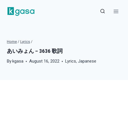
Skip
to
content
Home
/
Lyrics
/
あいみょん – 3636 歌詞
By
kgasa
August 16, 2022
Lyrics
,
Japanese