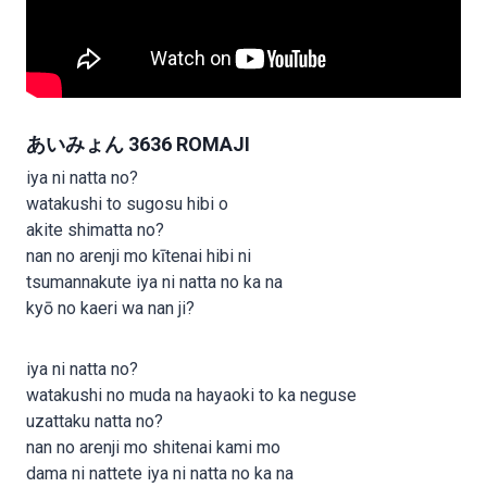
あいみょん 3636 ROMAJI
iya ni natta no?
watakushi to sugosu hibi o
akite shimatta no?
nan no arenji mo kītenai hibi ni
tsumannakute iya ni natta no ka na
kyō no kaeri wa nan ji?
iya ni natta no?
watakushi no muda na hayaoki to ka neguse
uzattaku natta no?
nan no arenji mo shitenai kami mo
dama ni nattete iya ni natta no ka na