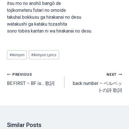
itsu mo no anshō bangō de
tojikometeru futari no omoide
takuhai bokkusu ga hirakanai no desu
watakushi ga kataku tozashita
sono tobira kantan ni wa hirakanai no desu
Post
#
Aimyon
#
Aimyon Lyrics
Tags:
Post
PREVIOUS
NEXT
navigation
BE:FIRST – BF is… 歌詞
back number – ベルベッ
トの詩 歌詞
Similar Posts