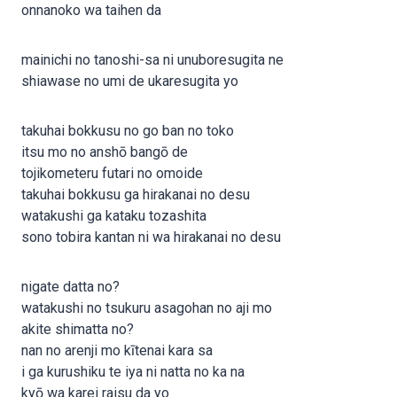
onnanoko wa taihen da
mainichi no tanoshi-sa ni unuboresugita ne
shiawase no umi de ukaresugita yo
takuhai bokkusu no go ban no toko
itsu mo no anshō bangō de
tojikometeru futari no omoide
takuhai bokkusu ga hirakanai no desu
watakushi ga kataku tozashita
sono tobira kantan ni wa hirakanai no desu
nigate datta no?
watakushi no tsukuru asagohan no aji mo
akite shimatta no?
nan no arenji mo kītenai kara sa
i ga kurushiku te iya ni natta no ka na
kyō wa karei raisu da yo