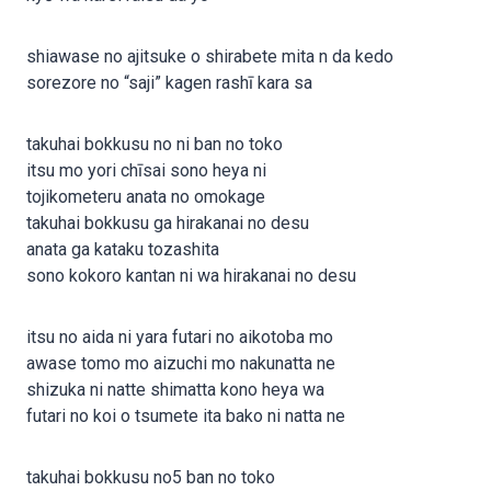
shiawase no ajitsuke o shirabete mita n da kedo
sorezore no “saji” kagen rashī kara sa
takuhai bokkusu no ni ban no toko
itsu mo yori chīsai sono heya ni
tojikometeru anata no omokage
takuhai bokkusu ga hirakanai no desu
anata ga kataku tozashita
sono kokoro kantan ni wa hirakanai no desu
itsu no aida ni yara futari no aikotoba mo
awase tomo mo aizuchi mo nakunatta ne
shizuka ni natte shimatta kono heya wa
futari no koi o tsumete ita bako ni natta ne
takuhai bokkusu no5 ban no toko