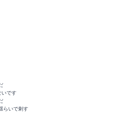
だ
ないです
だ
揺らいで刺す