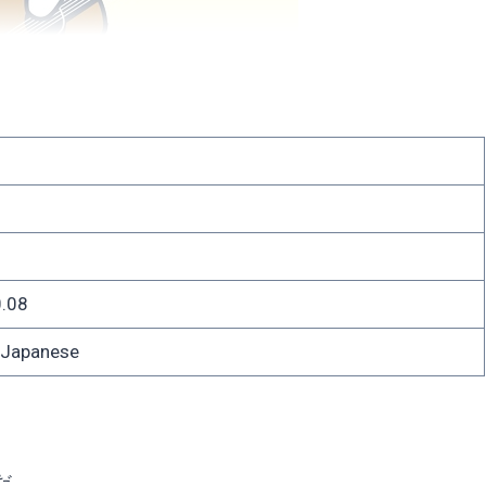
.08
apanese
だ