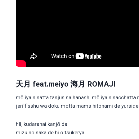
天月 feat.meiyo 海月 ROMAJI
mō iya n natta tanjun na hanashi mō iya n nacchatta 
jerī fisshu wa doku motta mama hitonami de yuraide
hā, kudaranai kanjō da
mizu no naka de hi o tsukerya