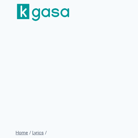
Skip
to
content
Home
/
Lyrics
/