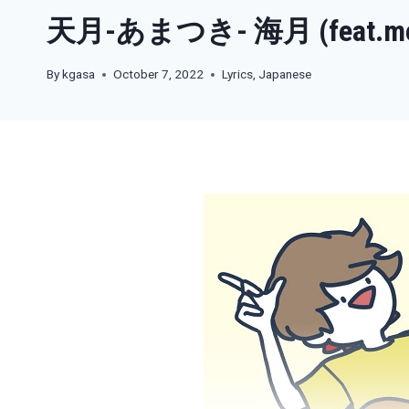
天月-あまつき- 海月 (feat.me
By
kgasa
October 7, 2022
Lyrics
,
Japanese