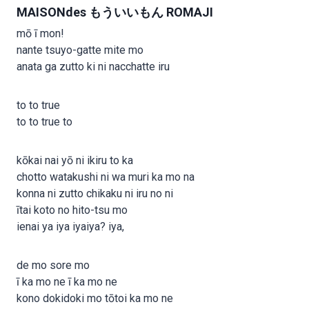
MAISONdes もういいもん ROMAJI
mō ī mon!
nante tsuyo-gatte mite mo
anata ga zutto ki ni nacchatte iru
to to true
to to true to
kōkai nai yō ni ikiru to ka
chotto watakushi ni wa muri ka mo na
konna ni zutto chikaku ni iru no ni
ītai koto no hito-tsu mo
ienai ya iya iyaiya? iya,
de mo sore mo
ī ka mo ne ī ka mo ne
kono dokidoki mo tōtoi ka mo ne