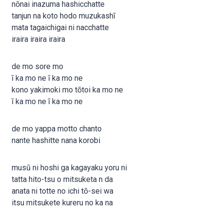
nōnai inazuma hashicchatte
tanjun na koto hodo muzukashī
mata tagaichigai ni nacchatte
iraira iraira iraira
de mo sore mo
ī ka mo ne ī ka mo ne
kono yakimoki mo tōtoi ka mo ne
ī ka mo ne ī ka mo ne
de mo yappa motto chanto
nante hashitte nana korobi
musū ni hoshi ga kagayaku yoru ni
tatta hito-tsu o mitsuketa n da
anata ni totte no ichi tō-sei wa
itsu mitsukete kureru no ka na