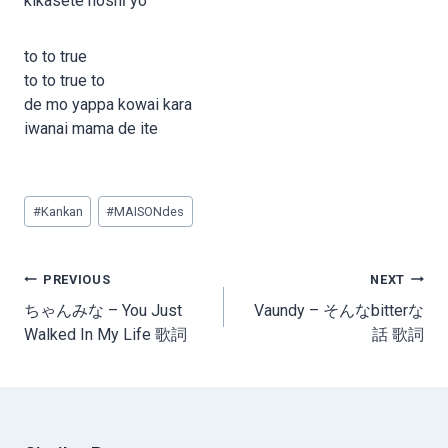
kikasete hoshī yo
to to true
to to true to
de mo yappa kowai kara
iwanai mama de ite
Post
#
Kankan
#
MAISONdes
Tags:
Post
PREVIOUS
NEXT
navigation
ちゃんみな – You Just
Vaundy – そんなbitterな
Walked In My Life 歌詞
話 歌詞