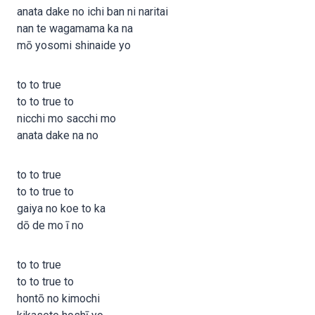
anata dake no ichi ban ni naritai
nan te wagamama ka na
mō yosomi shinaide yo
to to true
to to true to
nicchi mo sacchi mo
anata dake na no
to to true
to to true to
gaiya no koe to ka
dō de mo ī no
to to true
to to true to
hontō no kimochi