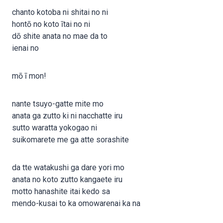
chanto kotoba ni shitai no ni
hontō no koto ītai no ni
dō shite anata no mae da to
ienai no
mō ī mon!
nante tsuyo-gatte mite mo
anata ga zutto ki ni nacchatte iru
sutto waratta yokogao ni
suikomarete me ga atte sorashite
da tte watakushi ga dare yori mo
anata no koto zutto kangaete iru
motto hanashite itai kedo sa
mendo-kusai to ka omowarenai ka na