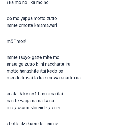
ī ka mo ne ī ka mo ne
de mo yappa motto zutto
nante omotte karamawari
mō ī mon!
nante tsuyo-gatte mite mo
anata ga zutto ki ni nacchatte iru
motto hanashite itai kedo sa
mendo-kusai to ka omowarenai ka na
anata dake no1 ban ni naritai
nan te wagamama ka na
mō yosomi shinaide yo nei
chotto itai kurai de ī jan ne