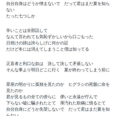
自分自身はどうか憎まないで だって君はまだ夏を知ら
ない
たった七つしか
辛いことは全部話して
なんて言われても気恥ずかしいから口ごもった
日焼けの跡は誇らしげに何かの証
だけど冬には消えてしまうこと僕は知ってる
正直者と利口な奴は 決して決して矛盾しない
そんな事より明日どこに行く 夏が終わってしまう前に
星座の明かりに孤独を見たのか ヒグラシの死骸に命を
見たのか
君が見るもの全ての傍らに 儚いと永遠が佇んで
下らない嘘に騙されたとて 薄汚れた欺瞞に憤るとて
自分自身にどうか失望しないで だって君はまだ夏を知
らない