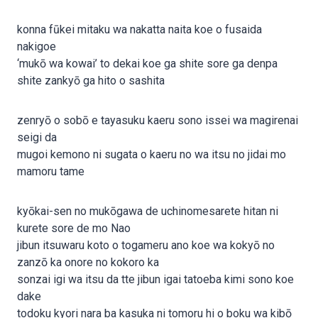
konna fūkei mitaku wa nakatta naita koe o fusaida
nakigoe
‘mukō wa kowai’ to dekai koe ga shite sore ga denpa
shite zankyō ga hito o sashita
zenryō o sobō e tayasuku kaeru sono issei wa magirenai
seigi da
mugoi kemono ni sugata o kaeru no wa itsu no jidai mo
mamoru tame
kyōkai-sen no mukōgawa de uchinomesarete hitan ni
kurete sore de mo Nao
jibun itsuwaru koto o togameru ano koe wa kokyō no
zanzō ka onore no kokoro ka
sonzai igi wa itsu da tte jibun igai tatoeba kimi sono koe
dake
todoku kyori nara ba kasuka ni tomoru hi o boku wa kibō