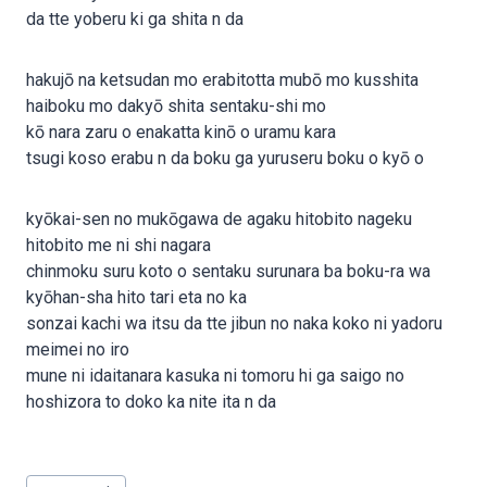
da tte yoberu ki ga shita n da
hakujō na ketsudan mo erabitotta mubō mo kusshita
haiboku mo dakyō shita sentaku-shi mo
kō nara zaru o enakatta kinō o uramu kara
tsugi koso erabu n da boku ga yuruseru boku o kyō o
kyōkai-sen no mukōgawa de agaku hitobito nageku
hitobito me ni shi nagara
chinmoku suru koto o sentaku surunara ba boku-ra wa
kyōhan-sha hito tari eta no ka
sonzai kachi wa itsu da tte jibun no naka koko ni yadoru
meimei no iro
mune ni idaitanara kasuka ni tomoru hi ga saigo no
hoshizora to doko ka nite ita n da
Post