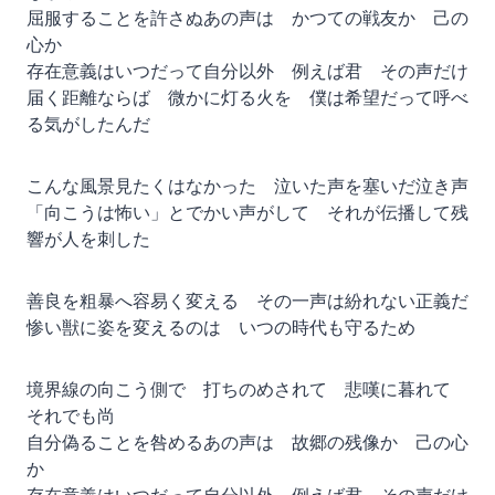
屈服することを許さぬあの声は かつての戦友か 己の
心か
存在意義はいつだって自分以外 例えば君 その声だけ
届く距離ならば 微かに灯る火を 僕は希望だって呼べ
る気がしたんだ
こんな風景見たくはなかった 泣いた声を塞いだ泣き声
「向こうは怖い」とでかい声がして それが伝播して残
響が人を刺した
善良を粗暴へ容易く変える その一声は紛れない正義だ
惨い獣に姿を変えるのは いつの時代も守るため
境界線の向こう側で 打ちのめされて 悲嘆に暮れて
それでも尚
自分偽ることを咎めるあの声は 故郷の残像か 己の心
か