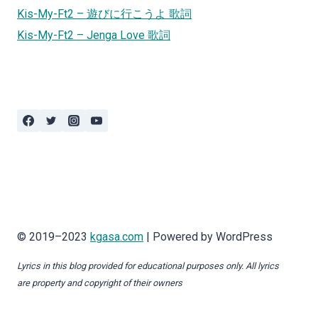
Kis-My-Ft2 – 遊びに行こうよ 歌詞
Kis-My-Ft2 – Jenga Love 歌詞
© 2019–2023
kgasa.com
| Powered by WordPress
Lyrics in this blog provided for educational purposes only. All lyrics
are property and copyright of their owners