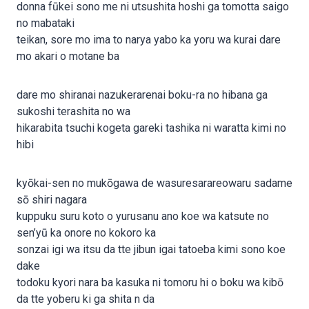
donna fūkei sono me ni utsushita hoshi ga tomotta saigo
no mabataki
teikan, sore mo ima to narya yabo ka yoru wa kurai dare
mo akari o motane ba
dare mo shiranai nazukerarenai boku-ra no hibana ga
sukoshi terashita no wa
hikarabita tsuchi kogeta gareki tashika ni waratta kimi no
hibi
kyōkai-sen no mukōgawa de wasuresarareowaru sadame
sō shiri nagara
kuppuku suru koto o yurusanu ano koe wa katsute no
sen’yū ka onore no kokoro ka
sonzai igi wa itsu da tte jibun igai tatoeba kimi sono koe
dake
todoku kyori nara ba kasuka ni tomoru hi o boku wa kibō
da tte yoberu ki ga shita n da