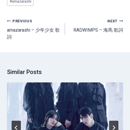
#
amazarashi
Tags:
Post
PREVIOUS
NEXT
navigation
amazarashi – 少年少女 歌
RADWIMPS – 海馬 歌詞
詞
Similar Posts