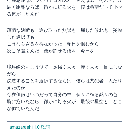
存在意義はいつだって自分以外 例えば君 その声だけ
届く距離ならば 微かに灯る火を 僕は希望だって呼べ
る気がしたんだ
薄情な決断も 選び取った無謀も 屈した敗北も 妥協
した選択肢も
こうならざるを得なかった 昨日を恨むから
次こそ選ぶんだ 僕が許せる僕を 今日を
境界線の向こう側で 足掻く人々 嘆く人々 目にしな
がら
沈黙することを選択するならば 僕らは共犯者 人たり
えたのか
存在価値はいつだって自分の中 個々に宿る銘々の色
胸に抱いたなら 微かに灯る火が 最後の星空と どこ
か似ていたんだ
amazarashi 1.0 歌詞