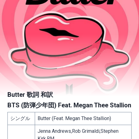
Butter 歌詞 和訳
BTS (防弾少年団)
Feat. Megan Thee Stallion
シングル
Butter (Feat. Megan Thee Stallion)
Jenna Andrews,Rob Grimaldi,Stephen
Kirk,RM,