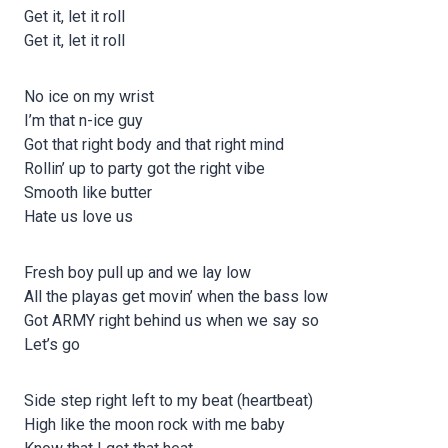
Get it, let it roll
Get it, let it roll
No ice on my wrist
I’m that n-ice guy
Got that right body and that right mind
Rollin’ up to party got the right vibe
Smooth like butter
Hate us love us
Fresh boy pull up and we lay low
All the playas get movin’ when the bass low
Got ARMY right behind us when we say so
Let’s go
Side step right left to my beat (heartbeat)
High like the moon rock with me baby