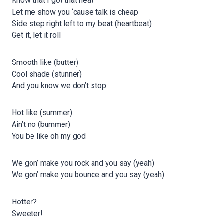
Know that I got that heat
Let me show you ‘cause talk is cheap
Side step right left to my beat (heartbeat)
Get it, let it roll
Smooth like (butter)
Cool shade (stunner)
And you know we don’t stop
Hot like (summer)
Ain’t no (bummer)
You be like oh my god
We gon’ make you rock and you say (yeah)
We gon’ make you bounce and you say (yeah)
Hotter?
Sweeter!