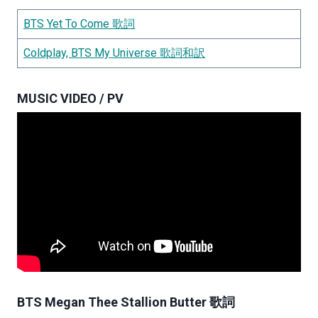
BTS Yet To Come 歌詞
Coldplay, BTS My Universe 歌詞和訳
MUSIC VIDEO / PV
BTS Megan Thee Stallion Butter 歌詞