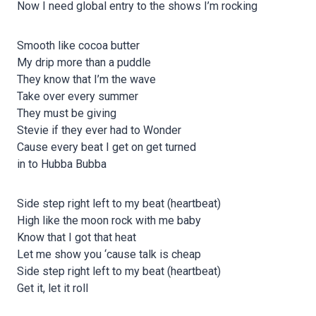
Now I need global entry to the shows I’m rocking
Smooth like cocoa butter
My drip more than a puddle
They know that I’m the wave
Take over every summer
They must be giving
Stevie if they ever had to Wonder
Cause every beat I get on get turned
in to Hubba Bubba
Side step right left to my beat (heartbeat)
High like the moon rock with me baby
Know that I got that heat
Let me show you ‘cause talk is cheap
Side step right left to my beat (heartbeat)
Get it, let it roll