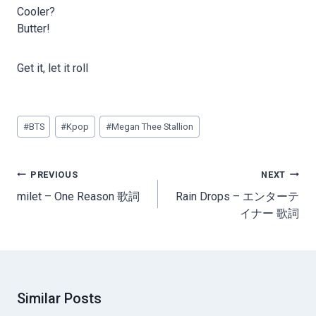
Cooler?
Butter!
Get it, let it roll
Post
#
BTS
#
Kpop
#
Megan Thee Stallion
Tags:
Post
PREVIOUS
NEXT
navigation
milet – One Reason 歌詞
Rain Drops – エンターテ
イナー 歌詞
Similar Posts