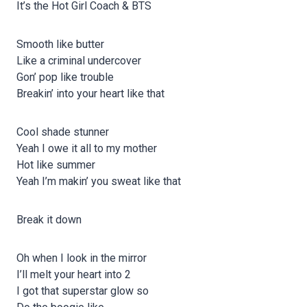
It’s the Hot Girl Coach & BTS
Smooth like butter
Like a criminal undercover
Gon’ pop like trouble
Breakin’ into your heart like that
Cool shade stunner
Yeah I owe it all to my mother
Hot like summer
Yeah I’m makin’ you sweat like that
Break it down
Oh when I look in the mirror
I’ll melt your heart into 2
I got that superstar glow so