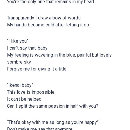
You’re the only one that remains in my heart
Transparently I draw a bow of words
My hands become cold after letting it go
“I like you”
I can’t say that, baby
My feeling is wavering in the blue, painful but lovely
sombre sky
Forgive me for giving it a title
“Ikenai baby”
This love is impossible
It can’t be helped
Can I split the same passion in half with you?
“That’s okay with me as long as you’re happy”
Don’t make me say that anymore