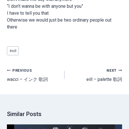
“I don’t wanna be with anyone but you”
I have to tell you that
Otherwise we would just be two ordinary people out
there
Post
#
eill
Tags:
Post
PREVIOUS
NEXT
navigation
wacci – インク 歌詞
eill – palette 歌詞
Similar Posts