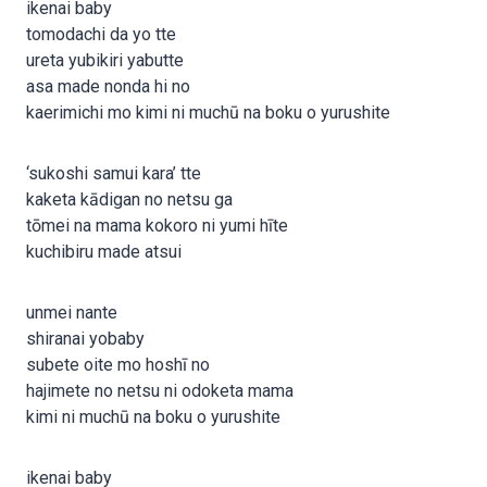
ikenai baby
tomodachi da yo tte
ureta yubikiri yabutte
asa made nonda hi no
kaerimichi mo kimi ni muchū na boku o yurushite
‘sukoshi samui kara’ tte
kaketa kādigan no netsu ga
tōmei na mama kokoro ni yumi hīte
kuchibiru made atsui
unmei nante
shiranai yobaby
subete oite mo hoshī no
hajimete no netsu ni odoketa mama
kimi ni muchū na boku o yurushite
ikenai baby