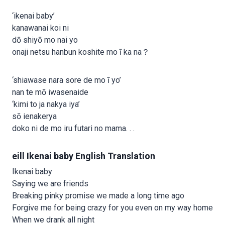
‘ikenai baby’
kanawanai koi ni
dō shiyō mo nai yo
onaji netsu hanbun koshite mo ī ka na？
‘shiawase nara sore de mo ī yo’
nan te mō iwasenaide
‘kimi to ja nakya iya’
sō ienakerya
doko ni de mo iru futari no mama. . .
eill Ikenai baby English Translation
Ikenai baby
Saying we are friends
Breaking pinky promise we made a long time ago
Forgive me for being crazy for you even on my way home
When we drank all night