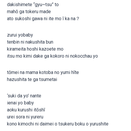
dakishimete “gyu~tsu” to
mahō ga tokeru made
ato sukoshi gawa ni ite mo ī ka na？
zurui yobaby
tenbin ni nakushita bun
kirameita hoshi kazoete mo
itsu mo kimi dake ga kokoro ni nokocchau yo
tōmei na mama kotoba no yumi hīte
hazushita te ga tsumetai
‘suki da yo’ nante
ienai yo baby
aoku kurushi itōshī
urei sora ni yureru
kono kimochi ni daimei o tsukeru boku o yurushite