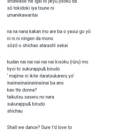
shiawase tte igai to jikyū jisoku da
sō tokidoki iya tsune ni
umarekawaritai
na na nana kakan mo are ba o yasui go yō
ni ni ni ningen da mono
sōzō o shichao atarashī sekai
kudan nai nai nai nai nai kisoku (rūru) mo
hyoi to sukurappu& birudo
‘ majime ni ikite itaratsukareru yo’
inaiinaiinaiinaiinaiinai ba ano
kao tte donna?
taikutsu saseru no nara
sukurappu& birudo
shichau
Shall we dance? Sure I’d love to