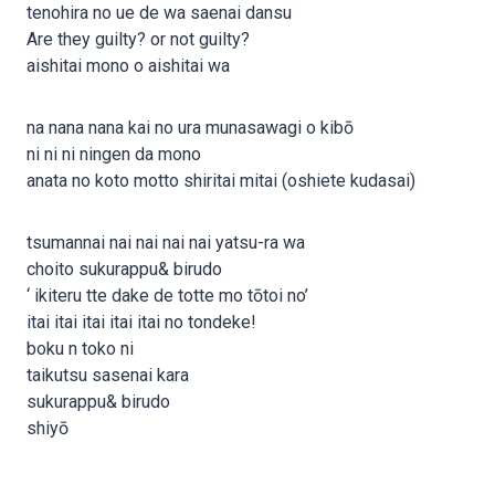
tenohira no ue de wa saenai dansu
Are they guilty? or not guilty?
aishitai mono o aishitai wa
na nana nana kai no ura munasawagi o kibō
ni ni ni ningen da mono
anata no koto motto shiritai mitai (oshiete kudasai)
tsumannai nai nai nai nai yatsu-ra wa
choito sukurappu& birudo
‘ ikiteru tte dake de totte mo tōtoi no’
itai itai itai itai itai no tondeke!
boku n toko ni
taikutsu sasenai kara
sukurappu& birudo
shiyō