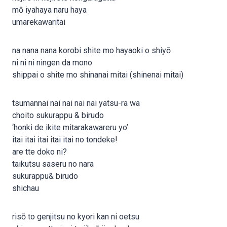
mō iyahaya naru haya
umarekawaritai
na nana nana korobi shite mo hayaoki o shiyō
ni ni ni ningen da mono
shippai o shite mo shinanai mitai (shinenai mitai)
tsumannai nai nai nai nai yatsu-ra wa
choito sukurappu & birudo
‘honki de ikite mitarakawareru yo’
itai itai itai itai itai no tondeke!
are tte doko ni?
taikutsu saseru no nara
sukurappu& birudo
shichau
risō to genjitsu no kyori kan ni oetsu