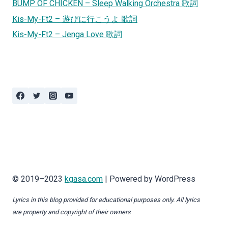
BUMP OF CHICKEN – Sleep Walking Orchestra 歌詞
Kis-My-Ft2 – 遊びに行こうよ 歌詞
Kis-My-Ft2 – Jenga Love 歌詞
© 2019–2023
kgasa.com
| Powered by WordPress
Lyrics in this blog provided for educational purposes only. All lyrics
are property and copyright of their owners