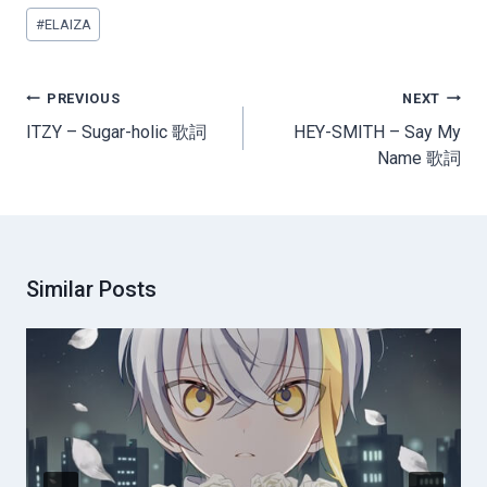
Post
#
ELAIZA
Tags:
Post
PREVIOUS
NEXT
navigation
ITZY – Sugar-holic 歌詞
HEY-SMITH – Say My
Name 歌詞
Similar Posts