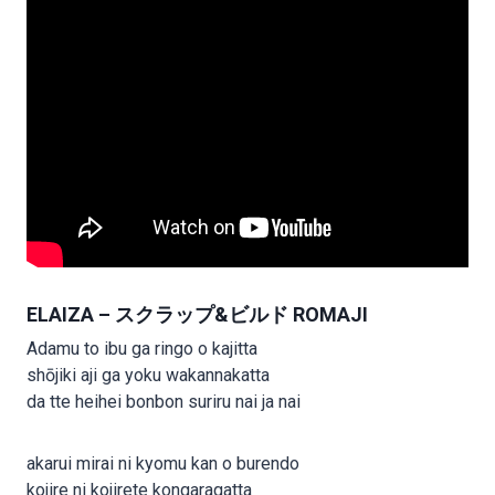
ELAIZA – スクラップ&ビルド ROMAJI
Adamu to ibu ga ringo o kajitta
shōjiki aji ga yoku wakannakatta
da tte heihei bonbon suriru nai ja nai
akarui mirai ni kyomu kan o burendo
kojire ni kojirete kongaragatta