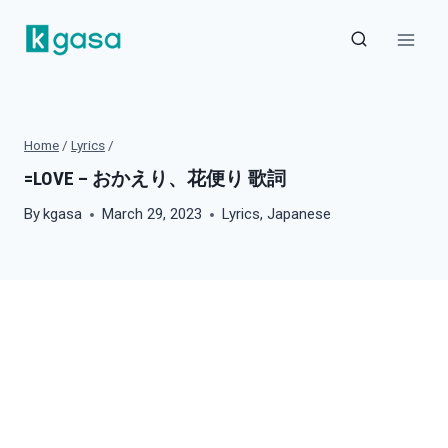
Skip
to
content
Home
/
Lyrics
/
=LOVE – おかえり、花便り 歌詞
By
kgasa
March 29, 2023
Lyrics
,
Japanese