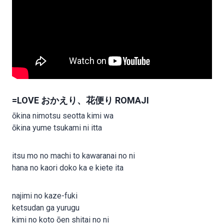
=LOVE おかえり、花便り ROMAJI
ōkina nimotsu seotta kimi wa
ōkina yume tsukami ni itta
itsu mo no machi to kawaranai no ni
hana no kaori doko ka e kiete ita
najimi no kaze-fuki
ketsudan ga yurugu
kimi no koto ōen shitai no ni