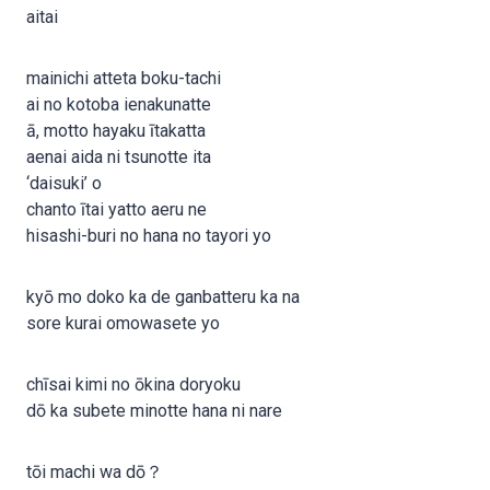
aitai
mainichi atteta boku-tachi
ai no kotoba ienakunatte
ā, motto hayaku ītakatta
aenai aida ni tsunotte ita
‘daisuki’ o
chanto ītai yatto aeru ne
hisashi-buri no hana no tayori yo
kyō mo doko ka de ganbatteru ka na
sore kurai omowasete yo
chīsai kimi no ōkina doryoku
dō ka subete minotte hana ni nare
tōi machi wa dō？