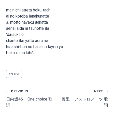
mainichi atteta boku-tachi
ai no kotoba ienakunatte
ā, motto hayaku ītakatta
aenai aida ni tsunotte ita
‘daisuki’ o
chanto ītai yatto aeru ne
hisashi-buri no hana no tayori yo
boku-ra no kibō
Post
#
=LOVE
Tags:
Post
PREVIOUS
NEXT
navigation
日向坂46 – One choice 歌
優里 – アストロノーツ 歌
詞
詞