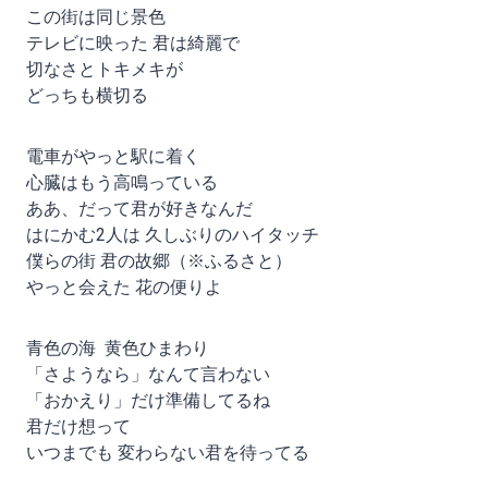
この街は同じ景色
テレビに映った 君は綺麗で
切なさとトキメキが
どっちも横切る
電車がやっと駅に着く
心臓はもう高鳴っている
ああ、だって君が好きなんだ
はにかむ2人は 久しぶりのハイタッチ
僕らの街 君の故郷（※ふるさと）
やっと会えた 花の便りよ
青色の海 黄色ひまわり
「さようなら」なんて言わない
「おかえり」だけ準備してるね
君だけ想って
いつまでも 変わらない君を待ってる