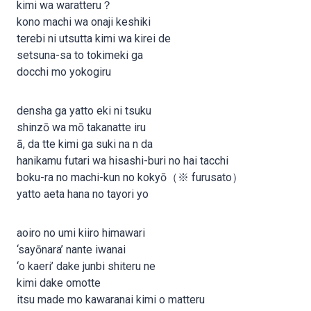
kimi wa waratteru？
kono machi wa onaji keshiki
terebi ni utsutta kimi wa kirei de
setsuna-sa to tokimeki ga
docchi mo yokogiru
densha ga yatto eki ni tsuku
shinzō wa mō takanatte iru
ā, da tte kimi ga suki na n da
hanikamu futari wa hisashi-buri no hai tacchi
boku-ra no machi-kun no kokyō（※ furusato）
yatto aeta hana no tayori yo
aoiro no umi kiiro himawari
‘sayōnara’ nante iwanai
‘o kaeri’ dake junbi shiteru ne
kimi dake omotte
itsu made mo kawaranai kimi o matteru