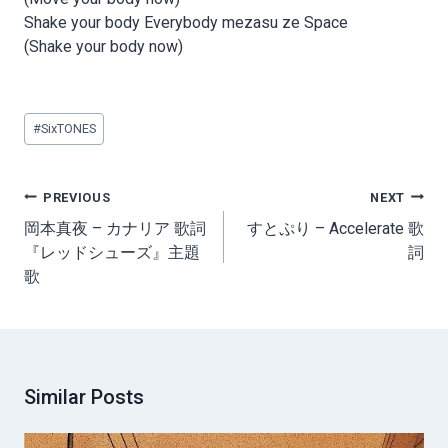
Shake your body Everybody mezasu ze Space
(Shake your body now)
Post
#
SixTONES
Tags:
Post
PREVIOUS
NEXT
navigation
岡本真夜 – カナリア 歌詞
すとぷり – Accelerate 歌
『レッドシューズ』主題
詞
歌
Similar Posts