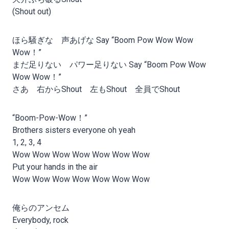
(Shout out)
ほら騒ぎな 声あげな Say “Boom Pow Wow Wow
Wow！”
まだ足りない パワー足りない Say “Boom Pow Wow
Wow Wow！”
さあ 右からShout 左もShout 全員でShout
“Boom-Pow-Wow！”
Brothers sisters everyone oh yeah
1, 2, 3, 4
Wow Wow Wow Wow Wow Wow Wow
Put your hands in the air
Wow Wow Wow Wow Wow Wow Wow
俺らのアンセム
Everybody, rock