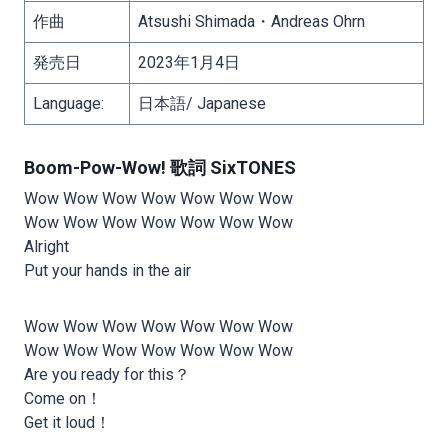
作曲
Atsushi Shimada・Andreas Ohrn
発売日
2023年1月4日
Language:
日本語/ Japanese
Boom-Pow-Wow! 歌詞 SixTONES
Wow Wow Wow Wow Wow Wow Wow
Wow Wow Wow Wow Wow Wow Wow
Alright
Put your hands in the air
Wow Wow Wow Wow Wow Wow Wow
Wow Wow Wow Wow Wow Wow Wow
Are you ready for this？
Come on！
Get it loud！