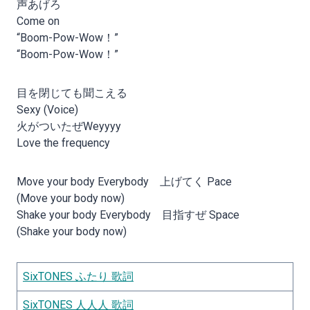
声あげろ
Come on
“Boom-Pow-Wow！”
“Boom-Pow-Wow！”
目を閉じても聞こえる
Sexy (Voice)
火がついたぜWeyyyy
Love the frequency
Move your body Everybody 上げてく Pace
(Move your body now)
Shake your body Everybody 目指すぜ Space
(Shake your body now)
SixTONES ふたり 歌詞
SixTONES 人人人 歌詞