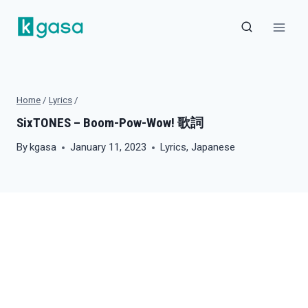
Skip
to
content
Home
/
Lyrics
/
SixTONES – Boom-Pow-Wow! 歌詞
By
kgasa
January 11, 2023
Lyrics
,
Japanese