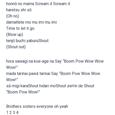
honnō no mama Scream it Scream it
haretsu shi sō
(Oh no)
damattete mo mu imi mu imi
Time to let it go
(Blow up)
tenjō buchi yaburuShout
(Shout out)
hora sawagi na koe-age na Say “Boom Pow Wow Wow
Wow!”
mada tarinai pawā tarinai Say “Boom Pow Wow Wow
Wow!”
sā migi karaShout hidari moShout zen’in de Shout
“Boom Pow Wow!”
Brothers sisters everyone oh yeah
1 2 3 4