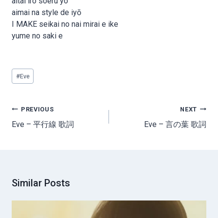
aitai iro soeru yo
aimai na style de iyō
I MAKE seikai no nai mirai e ike
yume no saki e
Post
#
Eve
Tags:
Post
PREVIOUS
NEXT
navigation
Eve – 平行線 歌詞
Eve – 言の葉 歌詞
Similar Posts