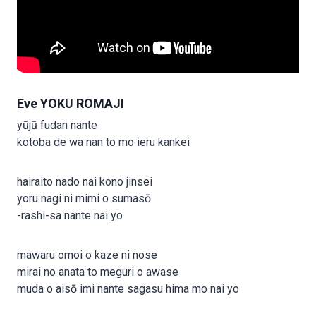
Eve YOKU ROMAJI
yūjū fudan nante
kotoba de wa nan to mo ieru kankei
hairaito nado nai kono jinsei
yoru nagi ni mimi o sumasō
-rashi-sa nante nai yo
mawaru omoi o kaze ni nose
mirai no anata to meguri o awase
muda o aisō imi nante sagasu hima mo nai yo