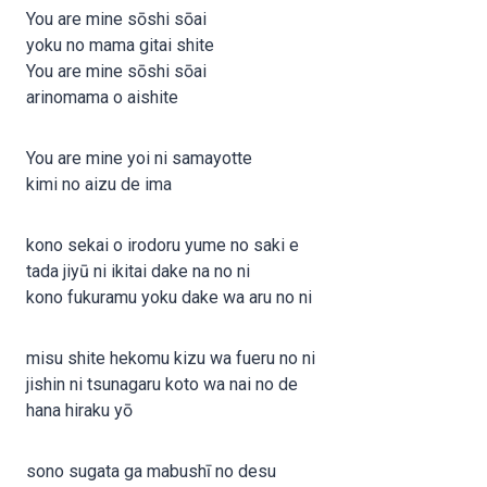
You are mine sōshi sōai
yoku no mama gitai shite
You are mine sōshi sōai
arinomama o aishite
You are mine yoi ni samayotte
kimi no aizu de ima
kono sekai o irodoru yume no saki e
tada jiyū ni ikitai dake na no ni
kono fukuramu yoku dake wa aru no ni
misu shite hekomu kizu wa fueru no ni
jishin ni tsunagaru koto wa nai no de
hana hiraku yō
sono sugata ga mabushī no desu