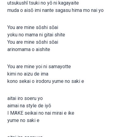
utsukushī tsuki no yō ni kagayaite
muda o aisō imi nante sagasu hima mo nai yo
You are mine sōshi sōai
yoku no mama ni gitai shite
You are mine sōshi sōai
arinomama o aishite
You are mine yoi ni samayotte
kimi no aizu de ima
kono sekai o irodoru yume no saki e
aitai iro soeru yo
aimai na style de iyō
I MAKE seikai no nai mirai e ike
yume no saki e