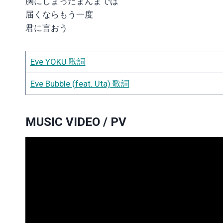
胸にしまったまんまでは
届くならもう一度
君に言おう
Eve YOKU 歌詞
Eve Bubble (feat. Uta) 歌詞
MUSIC VIDEO / PV