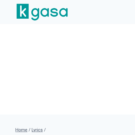
Skip
to
content
Home
/
Lyrics
/