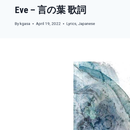
Eve – 言の葉 歌詞
By
kgasa
April 19, 2022
Lyrics
,
Japanese