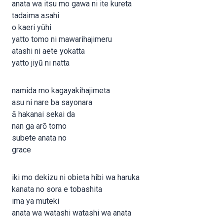
anata wa itsu mo gawa ni ite kureta
tadaima asahi
o kaeri yūhi
yatto tomo ni mawarihajimeru
atashi ni aete yokatta
yatto jiyū ni natta
namida mo kagayakihajimeta
asu ni nare ba sayonara
ā hakanai sekai da
nan ga arō tomo
subete anata no
grace
iki mo dekizu ni obieta hibi wa haruka
kanata no sora e tobashita
ima ya muteki
anata wa watashi watashi wa anata