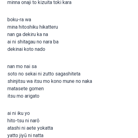
minna onaji to kizuita toki kara
boku-ra wa
mina hitoshiku hikatteru
nan ga dekiru ka na
ai ni shitagau no nara ba
dekinai koto nado
nan mo nai sa
soto no sekai ni zutto sagashiteta
shinjitsu wa itsu mo kono mune no naka
matasete gomen
itsu mo arigato
ai ni iku yo
hito-tsu ni narō
atashi ni aete yokatta
yatto jiyū ni natta