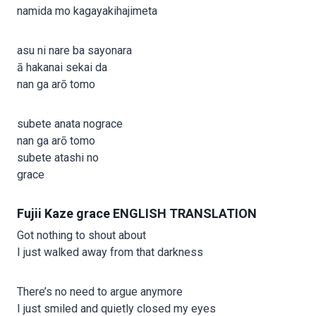
namida mo kagayakihajimeta
asu ni nare ba sayonara
ā hakanai sekai da
nan ga arō tomo
subete anata nograce
nan ga arō tomo
subete atashi no
grace
Fujii Kaze grace ENGLISH TRANSLATION
Got nothing to shout about
I just walked away from that darkness
There’s no need to argue anymore
I just smiled and quietly closed my eyes