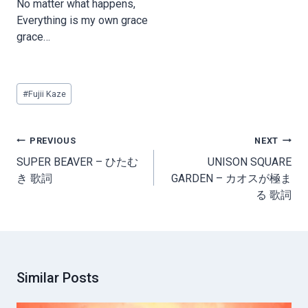
No matter what happens,
Everything is my own grace
grace…
Post
#
Fujii Kaze
Tags:
Post
PREVIOUS
NEXT
navigation
SUPER BEAVER – ひたむ
UNISON SQUARE
き 歌詞
GARDEN – カオスが極ま
る 歌詞
Similar Posts