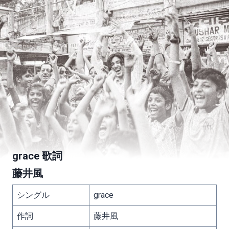
grace 歌詞
藤井風
シングル
grace
作詞
藤井風