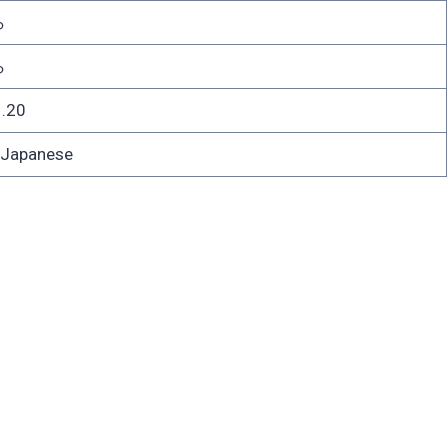
ら
ら
.20
apanese