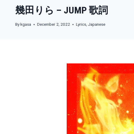
幾田りら – JUMP 歌詞
By
kgasa
December 2, 2022
Lyrics
,
Japanese