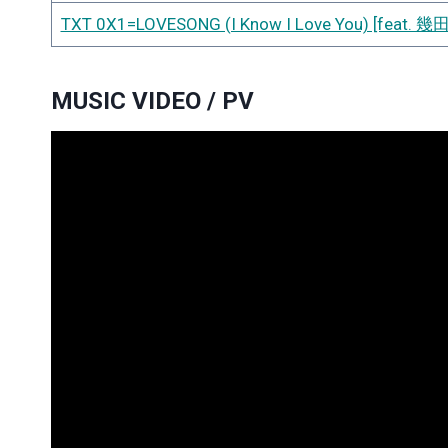
TXT 0X1=LOVESONG (I Know I Love You) [feat.
MUSIC VIDEO / PV