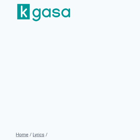
Skip
to
content
Home
/
Lyrics
/