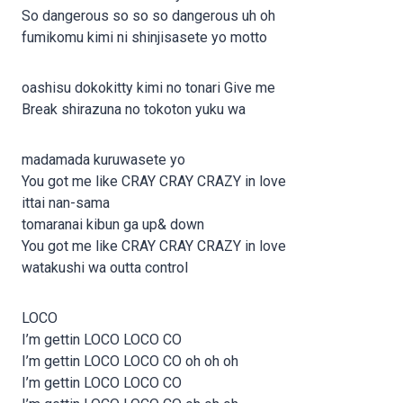
So dangerous so so so dangerous uh oh
fumikomu kimi ni shinjisasete yo motto
oashisu dokokitty kimi no tonari Give me
Break shirazuna no tokoton yuku wa
madamada kuruwasete yo
You got me like CRAY CRAY CRAZY in love
ittai nan-sama
tomaranai kibun ga up& down
You got me like CRAY CRAY CRAZY in love
watakushi wa outta control
LOCO
I’m gettin LOCO LOCO CO
I’m gettin LOCO LOCO CO oh oh oh
I’m gettin LOCO LOCO CO