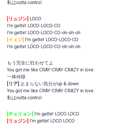
私はoutta control
[リュジン]
LOCO
I’m gettin’ LOCO-LOCO-CO
I’m gettin’ LOCO-LOCO-CO-oh-oh-oh
[イェジ]
I’m gettin’ LOCO-LOCO-CO
I’m gettin’ LOCO-LOCO-CO-oh-oh-oh
もう完全に狂わせてよ
You got me like CRAY-CRAY-CRAZY in love
一体何様
[リア]
止まらない気分がup & down
You got me like CRAY-CRAY-CRAZY in love
私はoutta control
[チェリョン]
I’m gettin’ LOCO LOCO
[リュジン]
I’m gettin’ LOCO LOCO