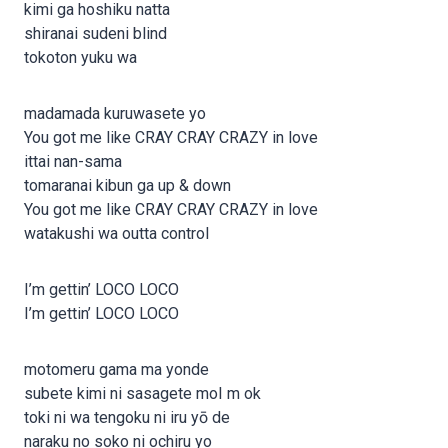
kimi ga hoshiku natta
shiranai sudeni blind
tokoton yuku wa
madamada kuruwasete yo
You got me like CRAY CRAY CRAZY in love
ittai nan-sama
tomaranai kibun ga up & down
You got me like CRAY CRAY CRAZY in love
watakushi wa outta control
I’m gettin’ LOCO LOCO
I’m gettin’ LOCO LOCO
motomeru gama ma yonde
subete kimi ni sasagete moI m ok
toki ni wa tengoku ni iru yō de
naraku no soko ni ochiru yo