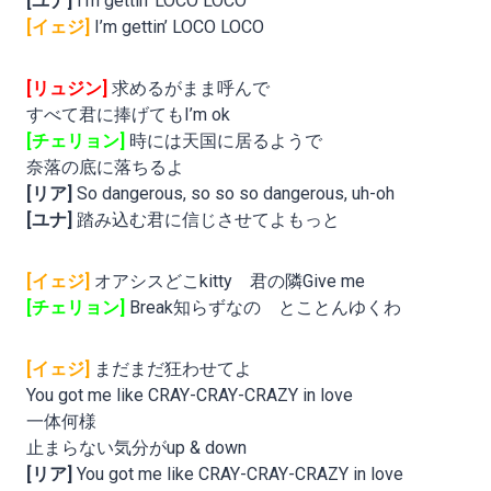
[ユナ]
I’m gettin’ LOCO LOCO
[イェジ]
I’m gettin’ LOCO LOCO
[リュジン]
求めるがまま呼んで
すべて君に捧げてもI’m ok
[チェリョン]
時には天国に居るようで
奈落の底に落ちるよ
[リア]
So dangerous, so so so dangerous, uh-oh
[ユナ]
踏み込む君に信じさせてよもっと
[イェジ]
オアシスどこkitty 君の隣Give me
[チェリョン]
Break知らずなの とことんゆくわ
[イェジ]
まだまだ狂わせてよ
You got me like CRAY-CRAY-CRAZY in love
一体何様
止まらない気分がup & down
[リア]
You got me like CRAY-CRAY-CRAZY in love