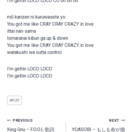
I’m gettin LOCO LOCO CO oh oh oh
mō kanzen ni kuruwasete yo
You got me like CRAY CRAY CRAZY in love
ittai nan-sama
tomaranai kibun ga up & down
You got me like CRAY CRAY CRAZY in love
watakushi wa outta control
I’m gettin LOCO LOCO
I’m gettin LOCO LOCO
Post
#
ITZY
Tags:
Post
PREVIOUS
NEXT
navigation
King Gnu – F.O.O.L 歌詞
YOASOBI – もしも命が描