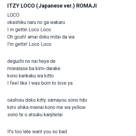
ITZY LOCO (Japanese ver.) ROMAJI
LOCO
okashiku naru no ga wakaru
I m gettin Loco Loco
Oh gosh! amai doku mitai da wa
I’m gettin’ Loco Loco
deguchi no nai heya de
miwatase ba kimi-darake
kono kankaku wa kitto
I feel like I was born to love ya
oashisu doko kitty samayou sono hibi
kimi shika mienai kono me wa yellow
sono te o atsuku kanjitetai
It’s too late want you so bad