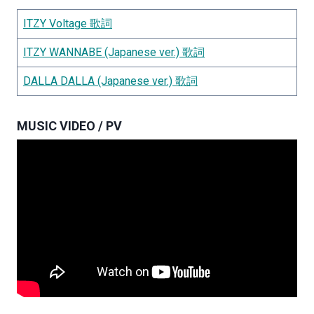
ITZY Voltage 歌詞
ITZY WANNABE (Japanese ver.) 歌詞
DALLA DALLA (Japanese ver.) 歌詞
MUSIC VIDEO / PV