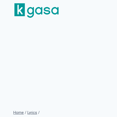
Skip
to
content
Home
/
Lyrics
/