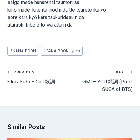
saigo made hanarenai tsumori sa
kinō made ikite ita inochi da tte tsurete iku yo
sore kara kyō kara tsukuridasu n da
atarashī kibō e to waratta n da
Post
#
KANA-BOON
#
KANA-BOON Lyrics
Tags:
Post
PREVIOUS
NEXT
navigation
Stray Kids – Call 歌詞
ØMI – YOU 歌詞 (Prod.
SUGA of BTS)
Similar Posts