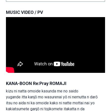
MUSIC VIDEO / PV
KANA-BOON Re:Pray ROMAJI
kizu ni natta omoide kasunda me no saido
yugande itta kanjō mo wasurenai yō ni nemutta n darō
itsu no aida ni ka omoide kako ni natte mottai nai yo
kakiatsumete ganjō ni tojikomete itakatta n da