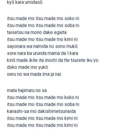
kyō kara umidasō
itsu made mo itsu made mo soko ni
itsu made mo itsu made mo soba ni
taisetsu na mono dake egaita
itsu made mo itsu made mo kimi ni
sayonara wa namida no sono mukō
sore nara ba urunda mama de ī kara
kinō made ikite ita inochi da tte tsurete iku yo
doko made mo yukō
oeru no wa mada ima ja nai
mata hajimaru no sa
itsu made mo itsu made mo koko ni
itsu made mo itsu made mo soba ni
kanashi-sa mo dakishimetsunaida
itsu made mo itsu made mo kimi ni
itsu made mo itsu made mo kimi ni