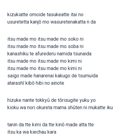
kizukiatte omoide tasukeatte itai no
usuretetta kanjō mo wasuretenakatta n da
itsu made mo itsu made mo soko ni
itsu made mo itsu made mo soba ni
kanashiku te afurederu namida tsunaida
itsu made mo itsu made mo kimi ni
itsu made mo itsu made mo kimi ni
saigo made hanarenai kakugo de tsumuida
atarashī kibō hibi no ainote
hizuke nante tokkyū de tōrisugite yuku yo
kioku wa nori okureta mama shūten ni mukatte iku
tanin da tte kimi da tte kinō made atta tte
itsu ka wa kiechau kara