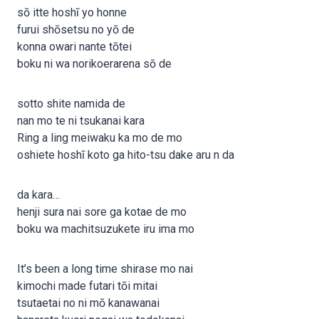
sō itte hoshī yo honne
furui shōsetsu no yō de
konna owari nante tōtei
boku ni wa norikoerarena sō de
sotto shite namida de
nan mo te ni tsukanai kara
Ring a ling meiwaku ka mo de mo
oshiete hoshī koto ga hito-tsu dake aru n da
da kara…
henji sura nai sore ga kotae de mo
boku wa machitsuzukete iru ima mo
It’s been a long time shirase mo nai
kimochi made futari tōi mitai
tsutaetai no ni mō kanawanai