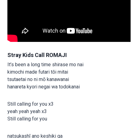
Stray Kids Call ROMAJI
It’s been a long time shirase mo nai
kimochi made futari tōi mitai
tsutaetai no ni mō kanawanai
hanareta kyori negai wa todokanai
Still calling for you x3
yeah yeah yeah x3
Still calling for you
natsukashī ano keshiki ga