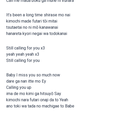
Call me mada boku ga mune ni irunara
It’s been a long time shirase mo nai
kimochi made futari tōi mitai
tsutaetai no ni mō kanawanai
hanareta kyori negai wa todokanai
Still calling for you x3
yeah yeah yeah x3
Still calling for you
Baby I miss you so much now
dare ga nan itte mo Ey
Calling you up
ima de mo kimi ga hitsuyō Say
kimochi nara futari onaji da to Yeah
ano toki wa tada no machigae to Babe