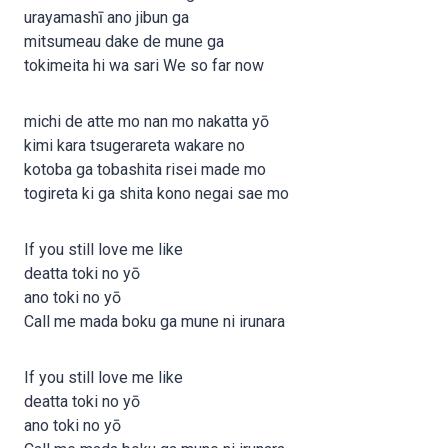
urayamashī ano jibun ga
mitsumeau dake de mune ga
tokimeita hi wa sari We so far now
michi de atte mo nan mo nakatta yō
kimi kara tsugerareta wakare no
kotoba ga tobashita risei made mo
togireta ki ga shita kono negai sae mo
If you still love me like
deatta toki no yō
ano toki no yō
Call me mada boku ga mune ni irunara
If you still love me like
deatta toki no yō
ano toki no yō