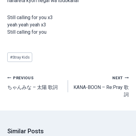
hanareta kyori negai wa todokanai
Still calling for you x3
yeah yeah yeah x3
Still calling for you
Post
#
Stray Kids
Tags:
Post
PREVIOUS
NEXT
navigation
ちゃんみな – 太陽 歌詞
KANA-BOON – Re:Pray 歌
詞
Similar Posts