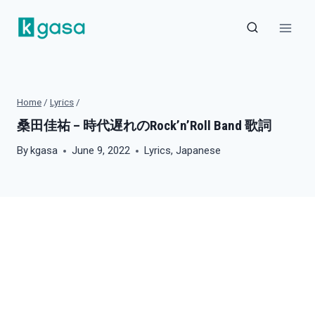
Skip
to
content
Home
/
Lyrics
/
桑田佳祐 – 時代遅れのRock’n’Roll Band 歌詞
By
kgasa
June 9, 2022
Lyrics
,
Japanese