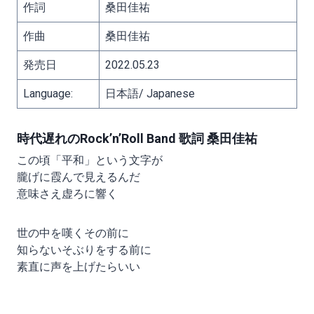
作詞
桑田佳祐
作曲
桑田佳祐
発売日
2022.05.23
Language:
日本語/ Japanese
時代遅れのRock’n’Roll Band 歌詞 桑田佳祐
この頃「平和」という文字が
朧げに霞んで見えるんだ
意味さえ虚ろに響く
世の中を嘆くその前に
知らないそぶりをする前に
素直に声を上げたらいい