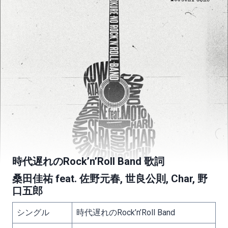
時代遅れのRock’n’Roll Band 歌詞
桑田佳祐 feat. 佐野元春, 世良公則, Char, 野
口五郎
シングル
時代遅れのRock’n’Roll Band