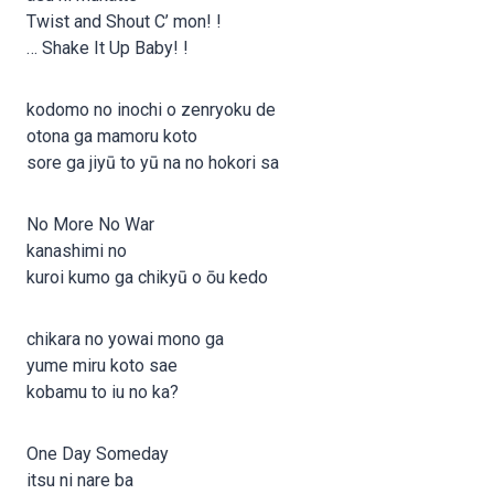
Twist and Shout C’ mon! !
… Shake It Up Baby! !
kodomo no inochi o zenryoku de
otona ga mamoru koto
sore ga jiyū to yū na no hokori sa
No More No War
kanashimi no
kuroi kumo ga chikyū o ōu kedo
chikara no yowai mono ga
yume miru koto sae
kobamu to iu no ka?
One Day Someday
itsu ni nare ba