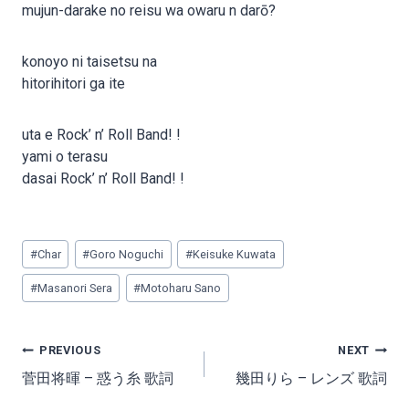
mujun-darake no reisu wa owaru n darō?
konoyo ni taisetsu na
hitorihitori ga ite
uta e Rock’ n’ Roll Band! !
yami o terasu
dasai Rock’ n’ Roll Band! !
Post
#
Char
#
Goro Noguchi
#
Keisuke Kuwata
Tags:
#
Masanori Sera
#
Motoharu Sano
Post
PREVIOUS
NEXT
navigation
菅田将暉 – 惑う糸 歌詞
幾田りら – レンズ 歌詞