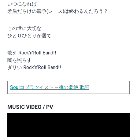
いつになれば
矛盾だらけの競争(レース)は終わるんだろう？
この世に大切な
ひとりひとりが居て
歌え Rock’n’Roll Band!!
闇を照らす
ダサい Rock’n’Roll Band!!
Soulコブラツイスト～魂の悶絶 歌詞
MUSIC VIDEO / PV