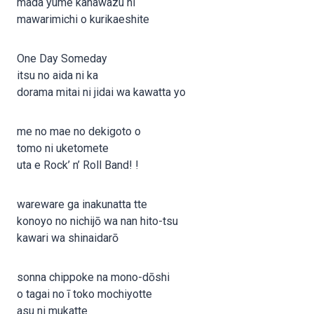
mada yume kanawazu ni
mawarimichi o kurikaeshite
One Day Someday
itsu no aida ni ka
dorama mitai ni jidai wa kawatta yo
me no mae no dekigoto o
tomo ni uketomete
uta e Rock’ n’ Roll Band! !
wareware ga inakunatta tte
konoyo no nichijō wa nan hito-tsu
kawari wa shinaidarō
sonna chippoke na mono-dōshi
o tagai no ī toko mochiyotte
asu ni mukatte