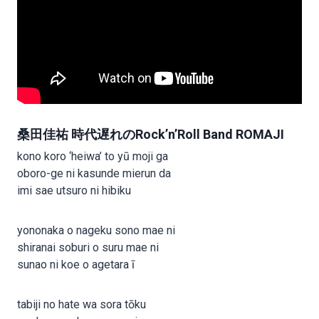
桑田佳祐 時代遅れのRock’n’Roll Band ROMAJI
kono koro ‘heiwa’ to yū moji ga
oboro-ge ni kasunde mierun da
imi sae utsuro ni hibiku
yononaka o nageku sono mae ni
shiranai soburi o suru mae ni
sunao ni koe o agetara ī
tabiji no hate wa sora tōku