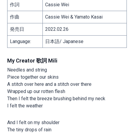
作詞
Cassie Wei
作曲
Cassie Wei & Yamato Kasai
発売日
2022.02.26
Language:
日本語/ Japanese
My Creator 歌詞 Mili
Needles and string
Piece together our skins
A stitch over here and a stitch over there
Wrapped up our rotten flesh
Then I felt the breeze brushing behind my neck
I felt the weather
And I felt on my shoulder
The tiny drops of rain