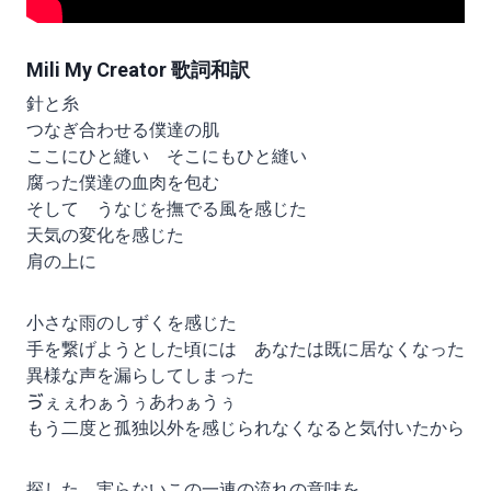
Mili My Creator 歌詞和訳
針と糸
つなぎ合わせる僕達の肌
ここにひと縫い そこにもひと縫い
腐った僕達の血肉を包む
そして うなじを撫でる風を感じた
天気の変化を感じた
肩の上に
小さな雨のしずくを感じた
手を繋げようとした頃には あなたは既に居なくなった
異様な声を漏らしてしまった
ゔぇぇわぁうぅあわぁうぅ
もう二度と孤独以外を感じられなくなると気付いたから
探した 実らないこの一連の流れの意味を