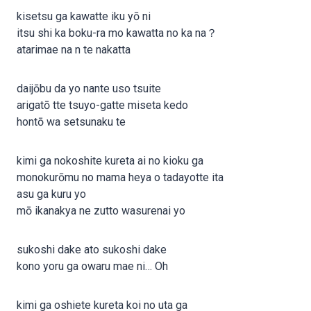
kisetsu ga kawatte iku yō ni
itsu shi ka boku-ra mo kawatta no ka na？
atarimae na n te nakatta
daijōbu da yo nante uso tsuite
arigatō tte tsuyo-gatte miseta kedo
hontō wa setsunaku te
kimi ga nokoshite kureta ai no kioku ga
monokurōmu no mama heya o tadayotte ita
asu ga kuru yo
mō ikanakya ne zutto wasurenai yo
sukoshi dake ato sukoshi dake
kono yoru ga owaru mae ni… Oh
kimi ga oshiete kureta koi no uta ga