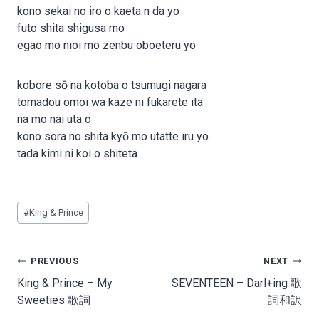
kono sekai no iro o kaeta n da yo
futo shita shigusa mo
egao mo nioi mo zenbu oboeteru yo
kobore sō na kotoba o tsumugi nagara
tomadou omoi wa kaze ni fukarete ita
na mo nai uta o
kono sora no shita kyō mo utatte iru yo
tada kimi ni koi o shiteta
Post
#
King & Prince
Tags:
Post
PREVIOUS
NEXT
navigation
King & Prince – My
SEVENTEEN – Darl+ing 歌
Sweeties 歌詞
詞和訳