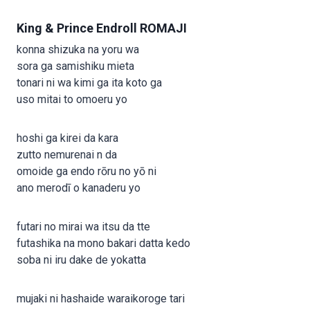
King & Prince Endroll ROMAJI
konna shizuka na yoru wa
sora ga samishiku mieta
tonari ni wa kimi ga ita koto ga
uso mitai to omoeru yo
hoshi ga kirei da kara
zutto nemurenai n da
omoide ga endo rōru no yō ni
ano merodī o kanaderu yo
futari no mirai wa itsu da tte
futashika na mono bakari datta kedo
soba ni iru dake de yokatta
mujaki ni hashaide waraikoroge tari