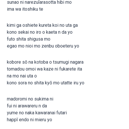
sunao ni narezuīarasotta hibi mo
ima wa itoshiku te
kimi ga oshiete kureta koi no uta ga
kono sekai no iro o kaeta n da yo
futo shita shigusa mo
egao mo nioi mo zenbu oboeteru yo
kobore sō na kotoba o tsumugi nagara
tomadou omoi wa kaze ni fukarete ita
na mo nai uta o
kono sora no shita kyō mo utatte iru yo
madoromi no sukima ni
fui ni arawareru n da
yume no naka kawaranai futari
happī endo ni mieru yo