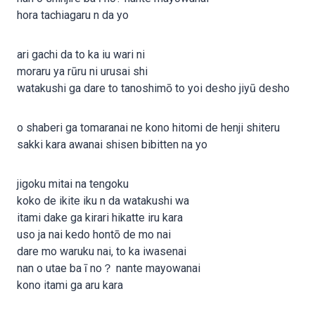
hora tachiagaru n da yo
ari gachi da to ka iu wari ni
moraru ya rūru ni urusai shi
watakushi ga dare to tanoshimō to yoi desho jiyū desho
o shaberi ga tomaranai ne kono hitomi de henji shiteru
sakki kara awanai shisen bibitten na yo
jigoku mitai na tengoku
koko de ikite iku n da watakushi wa
itami dake ga kirari hikatte iru kara
uso ja nai kedo hontō de mo nai
dare mo waruku nai, to ka iwasenai
nan o utae ba ī no？ nante mayowanai
kono itami ga aru kara