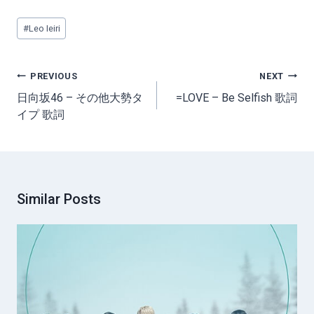
Post
#
Leo Ieiri
Tags:
Post
PREVIOUS
NEXT
navigation
日向坂46 – その他大勢タ
=LOVE – Be Selfish 歌詞
イプ 歌詞
Similar Posts