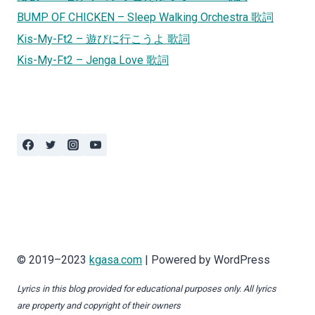
BUMP OF CHICKEN – Sleep Walking Orchestra 歌詞
Kis-My-Ft2 – 遊びに行こうよ 歌詞
Kis-My-Ft2 – Jenga Love 歌詞
© 2019–2023
kgasa.com
| Powered by WordPress
Lyrics in this blog provided for educational purposes only. All lyrics
are property and copyright of their owners