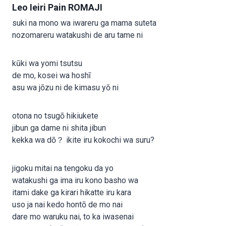
Leo Ieiri Pain ROMAJI
suki na mono wa iwareru ga mama suteta
nozomareru watakushi de aru tame ni
kūki wa yomi tsutsu
de mo, kosei wa hoshī
asu wa jōzu ni de kimasu yō ni
otona no tsugō hikiukete
jibun ga dame ni shita jibun
kekka wa dō？ ikite iru kokochi wa suru?
jigoku mitai na tengoku da yo
watakushi ga ima iru kono basho wa
itami dake ga kirari hikatte iru kara
uso ja nai kedo hontō de mo nai
dare mo waruku nai, to ka iwasenai