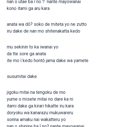
nan o utae ba ī no？ nante mayowanai
kono itami ga aru kara
anata wa dō? soko de miteta yo ne zutto
iru dake de nan mo shitenakatta kedo
mu sekinin to ka iwanai yo
da tte sore ga anata
ite mo ī kedo hontō jama dake wa yamete
susumitai dake
jigoku mitai na tengoku de mo
yume o misete mitai no dare ka ni
itami dake ga kirari hikatte iru kara
doryoku wa kanarazu mukuwareru
sonna amaku nai wakatteru yo
nan o shinjire ba ī no? nante mayowanai