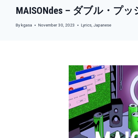
MAISONdes – ダブル・プッ
By
kgasa
November 30, 2023
Lyrics
,
Japanese