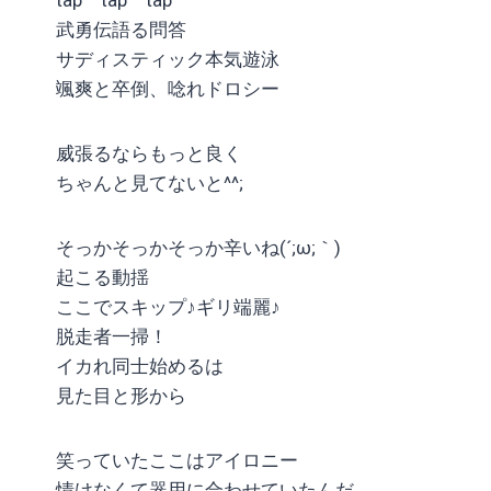
武勇伝語る問答
サディスティック本気遊泳
颯爽と卒倒、唸れドロシー
威張るならもっと良く
ちゃんと見てないと^^;
そっかそっかそっか辛いね(´;ω;｀)
起こる動揺
ここでスキップ♪ギリ端麗♪
脱走者一掃！
イカれ同士始めるは
見た目と形から
笑っていたここはアイロニー
情けなくて器用に合わせていたんだ