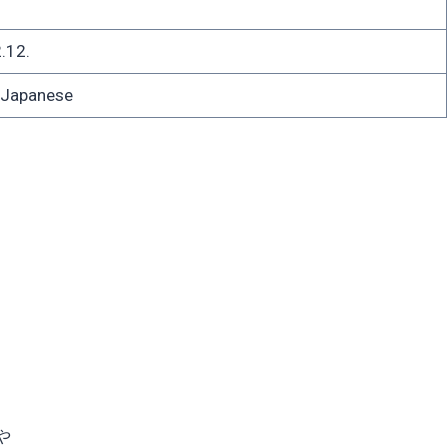
.12.
apanese
や