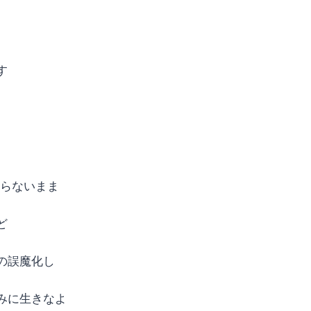
す
わらないまま
ど
の誤魔化し
みに生きなよ