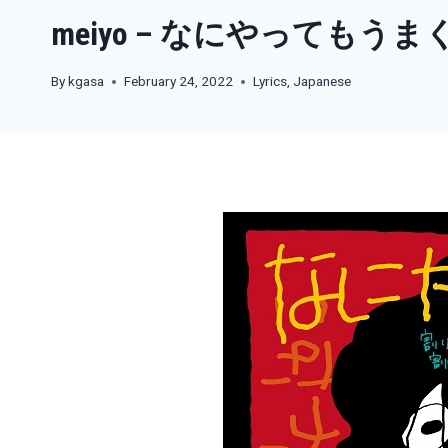
meiyo – なにやってもう
By
kgasa
February 24, 2022
Lyrics
,
Japanese