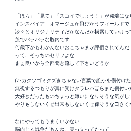
「ほら」「見て」「スゴイでしょう！」が発端にな
インスパイア オマージュが飛びかうフィールドで
淡々とオリジナリティだかなんだか模索していけっ
茨でバラバラな脳内です
何歳下かもわかんないおこちゃまが評価されてんだ
って、そっちのセリフよな
まぁ良いから全部聞き流して下さいどうか
(バカクソゴミクズきちゃない言葉で誰かを傷付けた
無視するつもりが真に受けタラレバほらまた傷付い
大好きだったものちょっと嫌いになりそうな気がし
やりもしないくせ出来もしないくせ偉そうな口きく
なにやってもうまくいかない
脳内じゃ戦争だもんね、突っ立ってたって