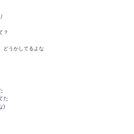
り
て？
 どうかしてるよな
た
てた
な)