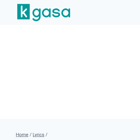
Skip
to
content
Home
/
Lyrics
/