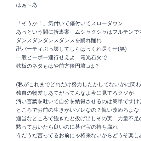
はぁ～あ
「そうか！」気付いて傷付いてスローダウン
あっという間に折衷案 ムシャクシャはフルテンで
ダンスダンダンスダンスを踊れ踊れ
卍パーティぶっ壊してしらばっくれ尽くせ(笑)
一般ピーポー連行せえよ 電光石火で
鉄板のネタもはや前方後円墳…は？
(私がこれまでどれだけ努力したかしてないかに関
独自の物差しあてがってんなよ今に見てろクソが
汚い言葉を吐いて自分を納得させるのは簡単ですけ
ところでお前の生きがいソレなの？悔い改めろよな
適当なところで飽きたと投げ出しその実 力量不足
黙っておいたら良いのに甚だ宝の持ち腐れ
うだうだ言ってるお前にゃ将来ないからどうぞ楽し