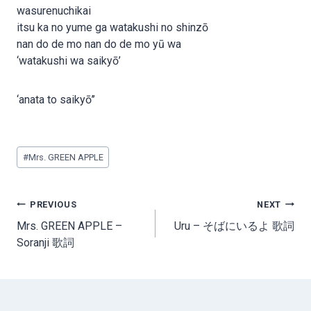
wasurenuchikai
itsu ka no yume ga watakushi no shinzō
nan do de mo nan do de mo yū wa
‘watakushi wa saikyō’
‘anata to saikyō’’
Post
#
Mrs. GREEN APPLE
Tags:
Post
PREVIOUS
NEXT
navigation
Mrs. GREEN APPLE –
Uru – そばにいるよ 歌詞
Soranji 歌詞