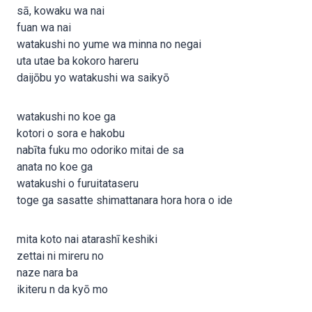
sā, kowaku wa nai
fuan wa nai
watakushi no yume wa minna no negai
uta utae ba kokoro hareru
daijōbu yo watakushi wa saikyō
watakushi no koe ga
kotori o sora e hakobu
nabīta fuku mo odoriko mitai de sa
anata no koe ga
watakushi o furuitataseru
toge ga sasatte shimattanara hora hora o ide
mita koto nai atarashī keshiki
zettai ni mireru no
naze nara ba
ikiteru n da kyō mo