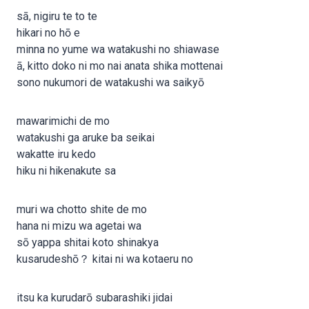
sā, nigiru te to te
hikari no hō e
minna no yume wa watakushi no shiawase
ā, kitto doko ni mo nai anata shika mottenai
sono nukumori de watakushi wa saikyō
mawarimichi de mo
watakushi ga aruke ba seikai
wakatte iru kedo
hiku ni hikenakute sa
muri wa chotto shite de mo
hana ni mizu wa agetai wa
sō yappa shitai koto shinakya
kusarudeshō？ kitai ni wa kotaeru no
itsu ka kurudarō subarashiki jidai