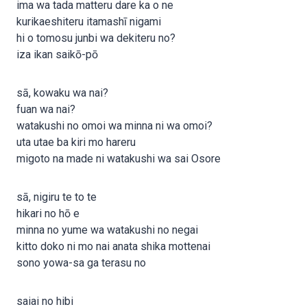
ima wa tada matteru dare ka o ne
kurikaeshiteru itamashī nigami
hi o tomosu junbi wa dekiteru no?
iza ikan saikō-pō
sā, kowaku wa nai?
fuan wa nai?
watakushi no omoi wa minna ni wa omoi?
uta utae ba kiri mo hareru
migoto na made ni watakushi wa sai Osore
sā, nigiru te to te
hikari no hō e
minna no yume wa watakushi no negai
kitto doko ni mo nai anata shika mottenai
sono yowa-sa ga terasu no
saiai no hibi