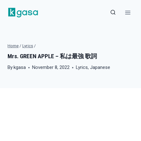
Skip
to
content
Home
/
Lyrics
/
Mrs. GREEN APPLE – 私は最強 歌詞
By
kgasa
November 8, 2022
Lyrics
,
Japanese