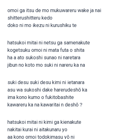
omoi ga itsu de mo mukuwareru wake ja nai
shitterushitteru kedo
doko ni mo ikezu ni kurushiku te
hatsukoi mitai ni netsu ga samenakute
kogetsuku omoi ni mata futa o shita
ha a ato sukoshi sunao ni naretara
jibun no koto mo suki ni nareru ka na
suki desu suki desu kimi ni ietanara
asu wa sukoshi dake harerudeshō ka
ima kono kumo o fukitobashite
kawareru ka na kawaritai n deshō？
hatsukoi mitai ni kimi ga kienakute
nakitai kurai ni aitakunaru yo
aa kono omoi todokimasu yō ni