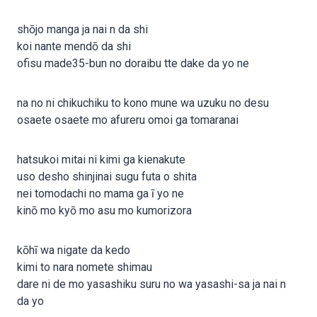
shōjo manga ja nai n da shi
koi nante mendō da shi
ofisu made35-bun no doraibu tte dake da yo ne
na no ni chikuchiku to kono mune wa uzuku no desu
osaete osaete mo afureru omoi ga tomaranai
hatsukoi mitai ni kimi ga kienakute
uso desho shinjinai sugu futa o shita
nei tomodachi no mama ga ī yo ne
kinō mo kyō mo asu mo kumorizora
kōhī wa nigate da kedo
kimi to nara nomete shimau
dare ni de mo yasashiku suru no wa yasashi-sa ja nai n
da yo