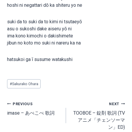
hoshi ni negattari dō ka shiteru yo ne
suki da to suki da to kimi ni tsutaeyō
asu o sukoshi dake aiseru yō ni
ima kono kimochi o dakishimete
jibun no koto mo suki ni nareru ka na
hatsukoi ga ī susume watakushi
Post
#
Sakurako Ohara
Tags:
Post
PREVIOUS
NEXT
navigation
imase – あべこべ 歌詞
TOOBOE – 錠剤 歌詞 (TV
アニメ「チェンソーマ
ン」ED)