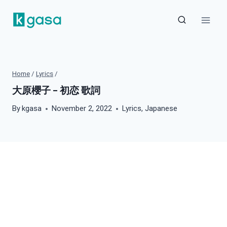
Skip
to
content
Home
/
Lyrics
/
大原櫻子 – 初恋 歌詞
By
kgasa
November 2, 2022
Lyrics
,
Japanese