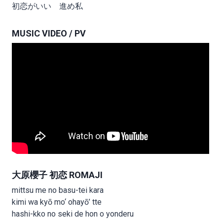
初恋がいい 進め私
MUSIC VIDEO / PV
大原櫻子 初恋 ROMAJI
mittsu me no basu-tei kara
kimi wa kyō mo‘ ohayō’ tte
hashi-kko no seki de hon o yonderu