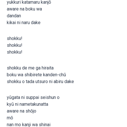
yukkuri katamaru kanjō
aware na boku wa
dandan
kikai ni naru dake
shokku!
shokku!
shokku!
shokku de me ga hiraita
boku wa shibirete kanden-chū
shokku o tada utsuro ni abiru dake
yūgata ni suppai seishun o
kyū ni nametakunatta
aware na shōjo
mō
nan mo kanji wa shinai