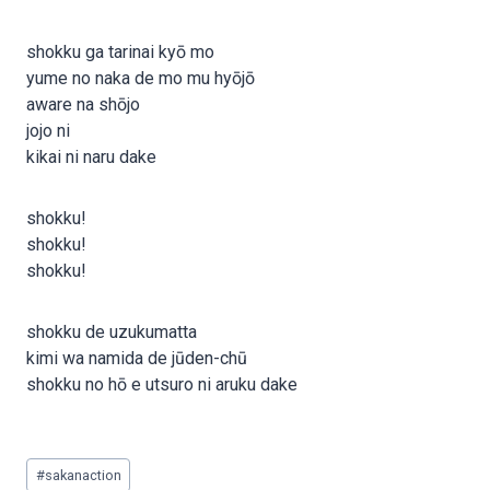
shokku ga tarinai kyō mo
yume no naka de mo mu hyōjō
aware na shōjo
jojo ni
kikai ni naru dake
shokku!
shokku!
shokku!
shokku de uzukumatta
kimi wa namida de jūden-chū
shokku no hō e utsuro ni aruku dake
Post
#
sakanaction
Tags: