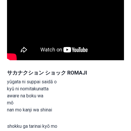
サカナクション ショック ROMAJI
yūgata ni suppai saidā o
kyū ni nomitakunatta
aware na boku wa
mō
nan mo kanji wa shinai
shokku ga tarinai kyō mo