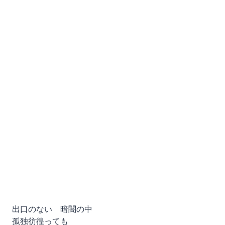
出口のない 暗闇の中
孤独彷徨っても