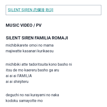
SILENT SIREN 恋爛漫 歌詞
MUSIC VIDEO / PV
SILENT SIREN FAMILIA ROMAJI
michibikarete omoi no mama
majiwatte kasanari kurikaesu
michibiki atte tadoritsuita kono basho ni
itsu de mo kaereru basho ga aru
ai ai ai FAMILIA
ai ai shinjiteru
deguchi no nai kurayami no naka
kodoku samayotte mo