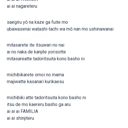
ai ai nagareteru
saegiru yō na kaze ga fuite mo
ubawasenai watashi-tachi wa mō nan mo ushinawanai
mitasarete ite itsuwari no nai
ai no naka de kanjite yorisotte
mitasareatte tadoritsuita kono basho ni
michibikarete omoi no mama
majiwatte kasanari kurikaesu
michibiki atte tadoritsuita kono basho ni
itsu de mo kaereru basho ga aru
ai ai ai FAMILIA
ai ai shinjiteru