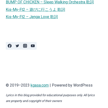
BUMP OF CHICKEN – Sleep Walking Orchestra 歌詞
Kis-My-Ft2 – 遊びに行こうよ 歌詞
Kis-My-Ft2 – Jenga Love 歌詞
© 2019–2023
kgasa.com
| Powered by WordPress
Lyrics in this blog provided for educational purposes only. All lyrics
are property and copyright of their owners