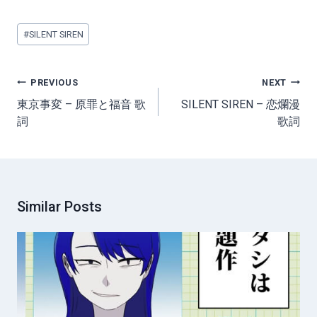
Post
#
SILENT SIREN
Tags:
Post
PREVIOUS
NEXT
navigation
東京事変 – 原罪と福音 歌
SILENT SIREN – 恋爛漫
詞
歌詞
Similar Posts