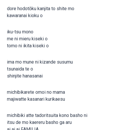
dore hodotōku kanjita to shite mo
kawaranai kioku o
iku-tsu mono
me ni mieru kiseki o
tomo ni ikita kiseki o
ima mo mune ni kizande susumu
tsunaida te o
shinjite hanasanai
michibikarete omoi no mama
majiwatte kasanari kurikaesu
michibiki atte tadoritsuita kono basho ni
itsu de mo kaereru basho ga aru
ai ai ai FAMILIA