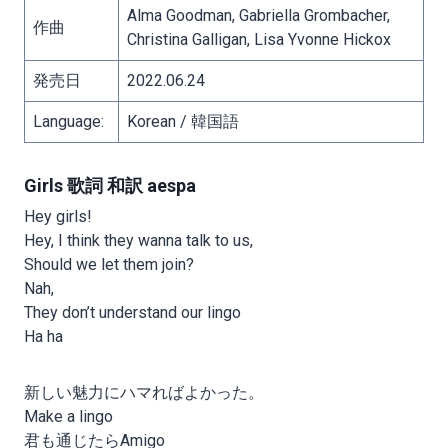
Alma Goodman, Gabriella Grombacher,
作曲
Christina Galligan, Lisa Yvonne Hickox
発売日
2022.06.24
Language:
Korean / 韓国語
Girls 歌詞 和訳 aespa
Hey girls!
Hey, I think they wanna talk to us,
Should we let them join?
Nah,
They don’t understand our lingo
Ha ha
新しい魅力にハマればよかった。
Make a lingo
君も通じたらAmigo