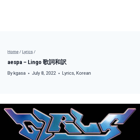
Home
/
Lyrics
/
aespa – Lingo 歌詞和訳
By
kgasa
July 8, 2022
Lyrics
,
Korean