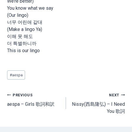
We’re better)
You know what we say
(Our lingo)
너무 어린애 같대
(Make a lingo Ya)
이해 못 해도
더 특별하니까
This is our lingo
Post
#
aespa
Tags:
Post
PREVIOUS
NEXT
navigation
aespa – Girls 歌詞和訳
Nissy(西島隆弘) – I Need
You 歌詞