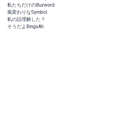
私たちだけのBuzword
風変わりなSymbol
私の話理解した？
そうだよBingoAh