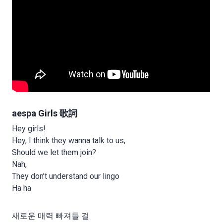
aespa Girls 歌詞
Hey girls!
Hey, I think they wanna talk to us,
Should we let them join?
Nah,
They don’t understand our lingo
Ha ha
새로운 매력 빠져들 걸