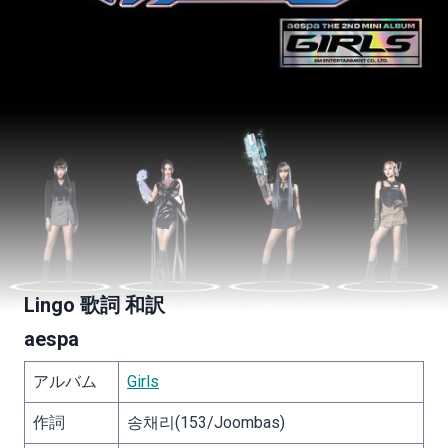
Lingo 歌詞 和訳
aespa
アルバム
Girls
作詞
송채리(153/Joombas)