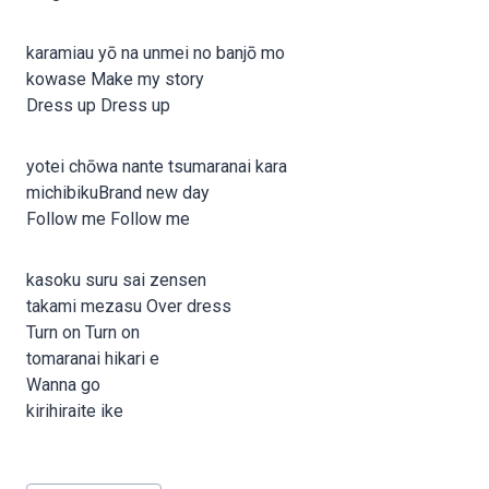
karamiau yō na unmei no banjō mo
kowase Make my story
Dress up Dress up
yotei chōwa nante tsumaranai kara
michibikuBrand new day
Follow me Follow me
kasoku suru sai zensen
takami mezasu Over dress
Turn on Turn on
tomaranai hikari e
Wanna go
kirihiraite ike
Post