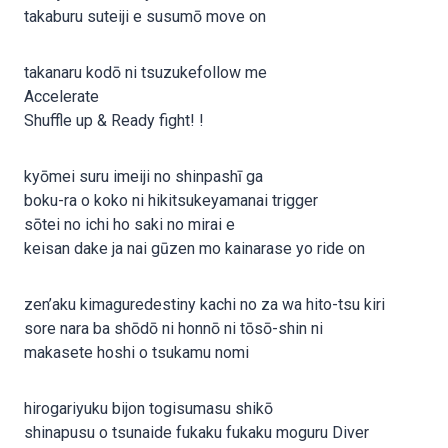
takaburu suteiji e susumō move on
takanaru kodō ni tsuzukefollow me
Accelerate
Shuffle up & Ready fight! !
kyōmei suru imeiji no shinpashī ga
boku-ra o koko ni hikitsukeyamanai trigger
sōtei no ichi ho saki no mirai e
keisan dake ja nai gūzen mo kainarase yo ride on
zen’aku kimaguredestiny kachi no za wa hito-tsu kiri
sore nara ba shōdō ni honnō ni tōsō-shin ni
makasete hoshi o tsukamu nomi
hirogariyuku bijon togisumasu shikō
shinapusu o tsunaide fukaku fukaku moguru Diver