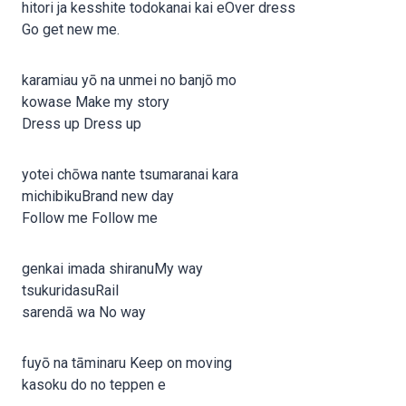
hitori ja kesshite todokanai kai eOver dress
Go get new me.
karamiau yō na unmei no banjō mo
kowase Make my story
Dress up Dress up
yotei chōwa nante tsumaranai kara
michibikuBrand new day
Follow me Follow me
genkai imada shiranuMy way
tsukuridasuRail
sarendā wa No way
fuyō na tāminaru Keep on moving
kasoku do no teppen e