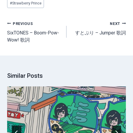
#
Strawberry Prince
Tags:
Post
PREVIOUS
NEXT
navigation
SixTONES – Boom-Pow-
すとぷり – Jumper 歌詞
Wow! 歌詞
Similar Posts