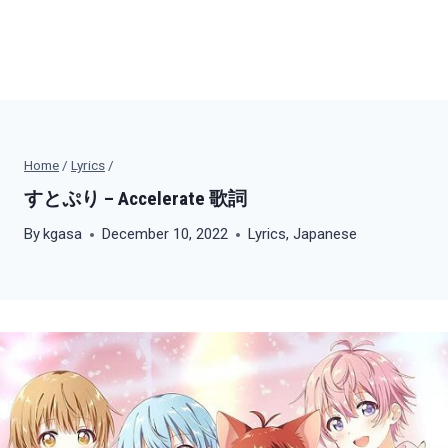
Home
/
Lyrics
/
すとぷり – Accelerate 歌詞
By
kgasa
December 10, 2022
Lyrics
,
Japanese