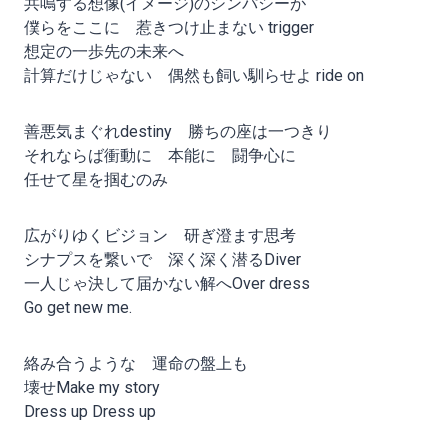
共鳴する想像(イメージ)のシンパシーが
僕らをここに 惹きつけ止まない trigger
想定の一歩先の未来へ
計算だけじゃない 偶然も飼い馴らせよ ride on
善悪気まぐれdestiny 勝ちの座は一つきり
それならば衝動に 本能に 闘争心に
任せて星を掴むのみ
広がりゆくビジョン 研ぎ澄ます思考
シナプスを繋いで 深く深く潜るDiver
一人じゃ決して届かない解へOver dress
Go get new me.
絡み合うような 運命の盤上も
壊せMake my story
Dress up Dress up