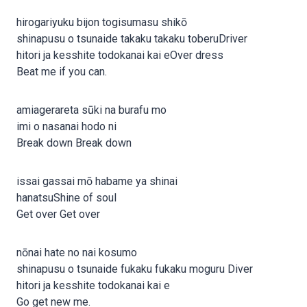
hirogariyuku bijon togisumasu shikō
shinapusu o tsunaide takaku takaku toberuDriver
hitori ja kesshite todokanai kai eOver dress
Beat me if you can.
amiagerareta sūki na burafu mo
imi o nasanai hodo ni
Break down Break down
issai gassai mō habame ya shinai
hanatsuShine of soul
Get over Get over
nōnai hate no nai kosumo
shinapusu o tsunaide fukaku fukaku moguru Diver
hitori ja kesshite todokanai kai e
Go get new me.