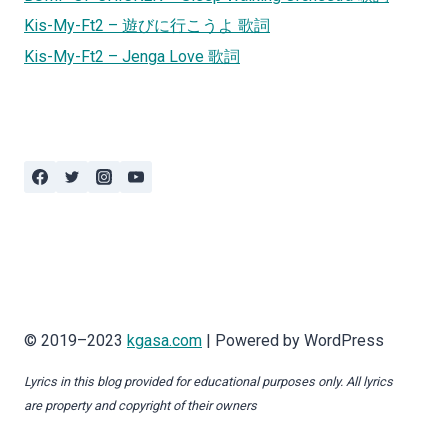
Kis-My-Ft2 – 遊びに行こうよ 歌詞
Kis-My-Ft2 – Jenga Love 歌詞
© 2019–2023
kgasa.com
| Powered by WordPress
Lyrics in this blog provided for educational purposes only. All lyrics
are property and copyright of their owners