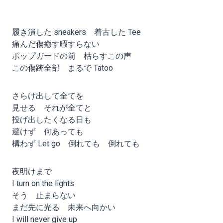
履き潰した sneakers 着古した Tee
痛んだ傷癒す暇すらない
ポップガードの前 枯らすこの声
この傷跡全部 まるで Tatoo
さらけ出して全てを
見せる それが全てと
投げ出したくなる日も
避けず 何あっても
構わず Let go 倒れても 倒れても
夜明けまで
I turn on the lights
そう 止まらない
まだ先に光る 未来へ向かい
I will never give up