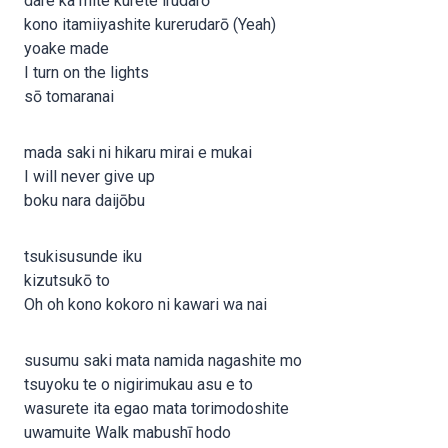
dare ka mite kurete irudarō
kono itamiiyashite kurerudarō (Yeah)
yoake made
I turn on the lights
sō tomaranai
mada saki ni hikaru mirai e mukai
I will never give up
boku nara daijōbu
tsukisusunde iku
kizutsukō to
Oh oh kono kokoro ni kawari wa nai
susumu saki mata namida nagashite mo
tsuyoku te o nigirimukau asu e to
wasurete ita egao mata torimodoshite
uwamuite Walk mabushī hodo