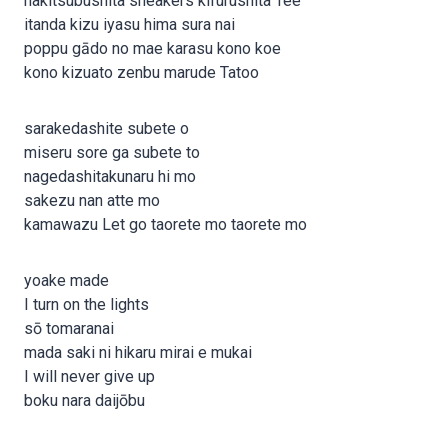
hakitsubushita sneakers kifurushita Tee
itanda kizu iyasu hima sura nai
poppu gādo no mae karasu kono koe
kono kizuato zenbu marude Tatoo
sarakedashite subete o
miseru sore ga subete to
nagedashitakunaru hi mo
sakezu nan atte mo
kamawazu Let go taorete mo taorete mo
yoake made
I turn on the lights
sō tomaranai
mada saki ni hikaru mirai e mukai
I will never give up
boku nara daijōbu