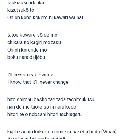
tsukisusunde iku
kizutsukō to
Oh oh kono kokoro ni kawari wa nai
tatoe koware sō de mo
chikara no kagiri mezasu
Oh oh koronde mo
boku nara daijōbu
I’ll never cry because
I know that it’ll never change
hito shirenu basho tae tada tachitsukusu
nan do mo taore sō ni naru kedo
hitori te o nobashi hitori tachiagaru
kujike sō na kokoro o mune ni sakebu hodo (Woah)