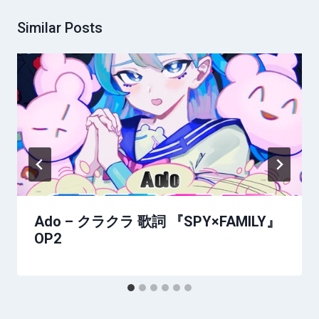
Similar Posts
Ado – クラクラ 歌詞 『SPY×FAMILY』
OP2