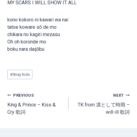
MY SCARS I WILL SHOW IT ALL
kono kokoro ni kawari wa nai
tatoe koware sō de mo
chikara no kagiri mezasu
Oh oh koronde mo
boku nara daijōbu
Post
#
Stray Kids
Tags:
Post
PREVIOUS
NEXT
navigation
King & Prince – Kiss &
TK from 凛として時雨 –
Cry 歌詞
will-ill 歌詞