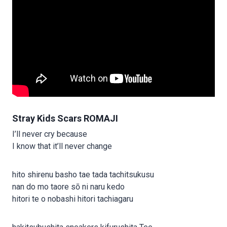
Stray Kids Scars ROMAJI
I’ll never cry because
I know that it’ll never change
hito shirenu basho tae tada tachitsukusu
nan do mo taore sō ni naru kedo
hitori te o nobashi hitori tachiagaru