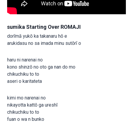
sumika Starting Over ROMAJI
dorīmā yukō ka takanaru hō e
arukidasu no sa imada minu sutōrī o
haru ni narenai no
kono shinzō no oto ga nan do mo
chikuchiku to to
aseri o karitateta
kimi mo narenai no
nikayotta kattō ga ureshī
chikuchiku to to
fuan o wa n bunko