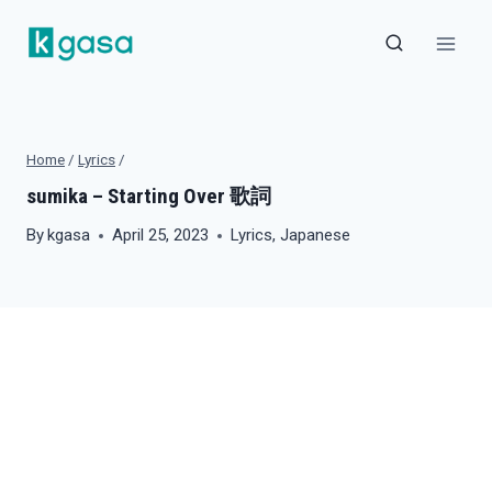
Skip
to
content
Home
/
Lyrics
/
sumika – Starting Over 歌詞
By
kgasa
April 25, 2023
Lyrics
,
Japanese