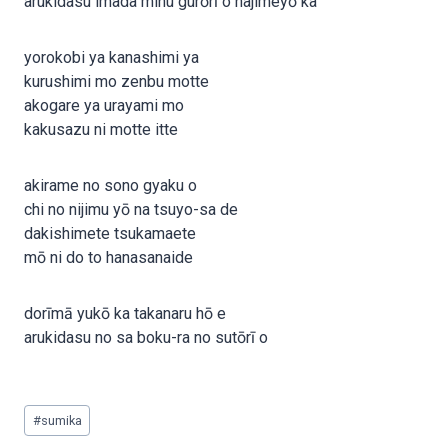
arukidasu imada minu gurōrī o hajimeyō ka
yorokobi ya kanashimi ya
kurushimi mo zenbu motte
akogare ya urayami mo
kakusazu ni motte itte
akirame no sono gyaku o
chi no nijimu yō na tsuyo-sa de
dakishimete tsukamaete
mō ni do to hanasanaide
dorīmā yukō ka takanaru hō e
arukidasu no sa boku-ra no sutōrī o
Post
#
sumika
Tags: