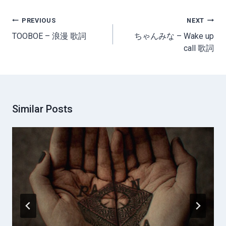
Post
PREVIOUS
NEXT
navigation
TOOBOE – 浪漫 歌詞
ちゃんみな – Wake up
call 歌詞
Similar Posts