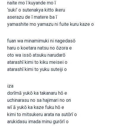
naite mo ī kuyande mo ī
‘suki’ o sutenakya kitto ikeru
aserazu de ī matere ba ī
yamashite mo yamazu ni fuite kuru kaze o
fuan wa minamimuki ni nagedasō
haru o koetara natsu no ōzora e
oto wa issō atsuku narudarō
atarashī kimi to kiku meisei o
atarashī kimi to yuku suteiji o
iza
dorīmā yukō ka takanaru hō e
uchinarasu no sa hajimari no on
wī ā yukō ka kaze fuku hō e
kimi to mitsukeru arata na sutōrī o
arukidasu imada minu gurōrī o