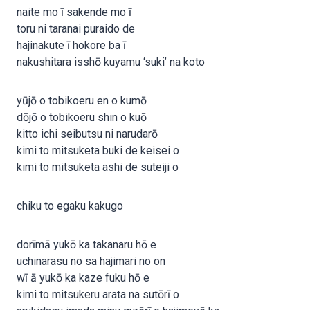
naite mo ī sakende mo ī
toru ni taranai puraido de
hajinakute ī hokore ba ī
nakushitara isshō kuyamu ‘suki’ na koto
yūjō o tobikoeru en o kumō
dōjō o tobikoeru shin o kuō
kitto ichi seibutsu ni narudarō
kimi to mitsuketa buki de keisei o
kimi to mitsuketa ashi de suteiji o
chiku to egaku kakugo
dorīmā yukō ka takanaru hō e
uchinarasu no sa hajimari no on
wī ā yukō ka kaze fuku hō e
kimi to mitsukeru arata na sutōrī o