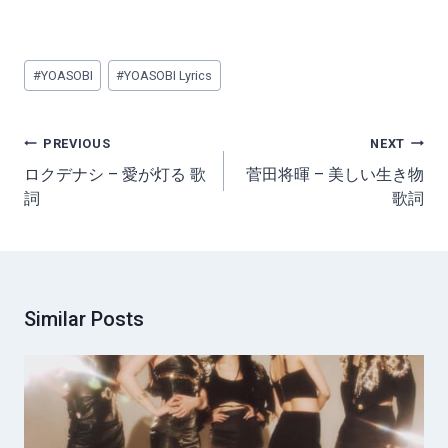
Post
#
YOASOBI
#
YOASOBI Lyrics
Tags:
Post
PREVIOUS
NEXT
navigation
ロクデナシ – 愛が灯る 歌
菅田将暉 – 美しい生き物
詞
歌詞
Similar Posts