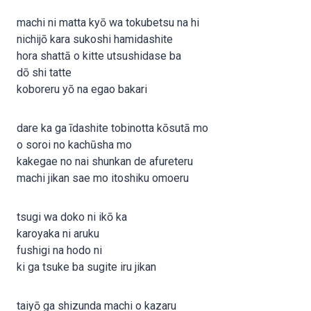
machi ni matta kyō wa tokubetsu na hi
nichijō kara sukoshi hamidashite
hora shattā o kitte utsushidase ba
dō shi tatte
koboreru yō na egao bakari
dare ka ga īdashite tobinotta kōsutā mo
o soroi no kachūsha mo
kakegae no nai shunkan de afureteru
machi jikan sae mo itoshiku omoeru
tsugi wa doko ni ikō ka
karoyaka ni aruku
fushigi na hodo ni
ki ga tsuke ba sugite iru jikan
taiyō ga shizunda machi o kazaru