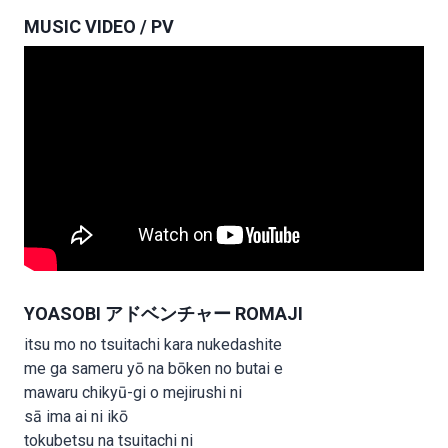
MUSIC VIDEO / PV
YOASOBI アドベンチャー ROMAJI
itsu mo no tsuitachi kara nukedashite
me ga sameru yō na bōken no butai e
mawaru chikyū-gi o mejirushi ni
sā ima ai ni ikō
tokubetsu na tsuitachi ni