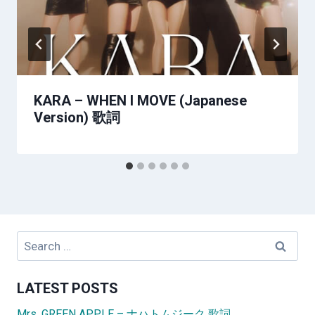
KARA – WHEN I MOVE (Japanese
Version) 歌詞
Search
for:
LATEST POSTS
Mrs. GREEN APPLE – ナハトムジーク 歌詞