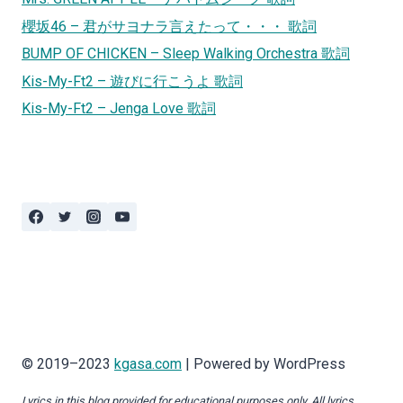
櫻坂46 – 君がサヨナラ言えたって・・・ 歌詞
BUMP OF CHICKEN – Sleep Walking Orchestra 歌詞
Kis-My-Ft2 – 遊びに行こうよ 歌詞
Kis-My-Ft2 – Jenga Love 歌詞
© 2019–2023
kgasa.com
| Powered by WordPress
Lyrics in this blog provided for educational purposes only. All lyrics