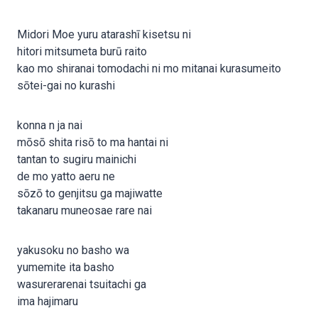
Midori Moe yuru atarashī kisetsu ni
hitori mitsumeta burū raito
kao mo shiranai tomodachi ni mo mitanai kurasumeito
sōtei-gai no kurashi
konna n ja nai
mōsō shita risō to ma hantai ni
tantan to sugiru mainichi
de mo yatto aeru ne
sōzō to genjitsu ga majiwatte
takanaru muneosae rare nai
yakusoku no basho wa
yumemite ita basho
wasurerarenai tsuitachi ga
ima hajimaru