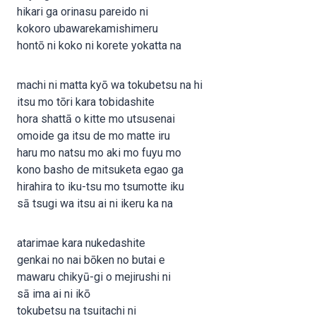
hikari ga orinasu pareido ni
kokoro ubawarekamishimeru
hontō ni koko ni korete yokatta na
machi ni matta kyō wa tokubetsu na hi
itsu mo tōri kara tobidashite
hora shattā o kitte mo utsusenai
omoide ga itsu de mo matte iru
haru mo natsu mo aki mo fuyu mo
kono basho de mitsuketa egao ga
hirahira to iku-tsu mo tsumotte iku
sā tsugi wa itsu ai ni ikeru ka na
atarimae kara nukedashite
genkai no nai bōken no butai e
mawaru chikyū-gi o mejirushi ni
sā ima ai ni ikō
tokubetsu na tsuitachi ni