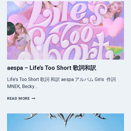
詞
和
訳
aespa – Life’s Too Short 歌詞和訳
Life’s Too Short 歌詞 和訳 aespa アルバム Girls 作詞
MNEK, Becky…
AESPA
READ MORE
–
LIFE’S
TOO
SHORT
歌
詞