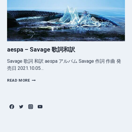
和
訳
aespa – Savage 歌詞和訳
Savage 歌詞 和訳 aespa アルバム Savage 作詞 作曲 発
売日 2021.10.05…
AESPA
READ MORE
–
SAVAGE
歌
詞
和
訳