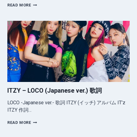
ITZY
READ MORE
–
DALLA
DALLA
(JAPANESE
VER.)
歌
詞
ITZY – LOCO (Japanese ver.) 歌詞
LOCO -Japanese ver.- 歌詞 ITZY (イッチ) アルバム IT’z
ITZY 作詞…
ITZY
READ MORE
–
LOCO