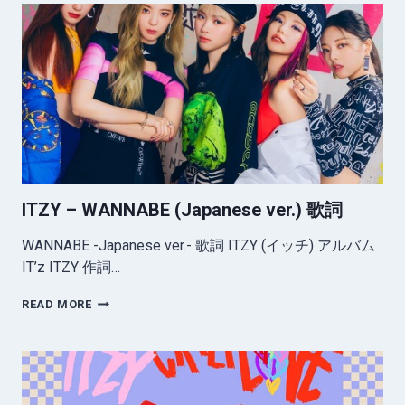
(JAPANESE
VER.)
歌
詞
ITZY – WANNABE (Japanese ver.) 歌詞
WANNABE -Japanese ver.- 歌詞 ITZY (イッチ) アルバム
IT’z ITZY 作詞…
ITZY
READ MORE
–
WANNABE
(JAPANESE
VER.)
歌
詞