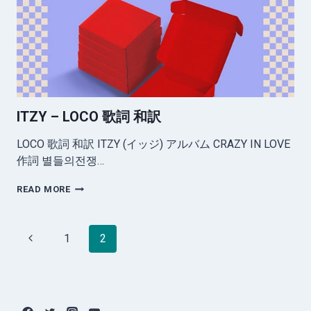
ITZY – LOCO 歌詞 和訳
LOCO 歌詞 和訳 ITZY (イッジ) アルバム CRAZY IN LOVE
作詞 별들의전쟁…
ITZY
READ MORE
–
LOCO
歌
Page
Previous
1
2
詞
navigation
和
Page
訳