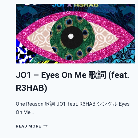
JO1 – Eyes On Me 歌詞 (feat.
R3HAB)
One Reason 歌詞 JO1 feat. R3HAB シングル Eyes
On Me…
JO1
READ MORE
–
EYES