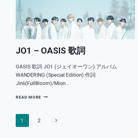
JO1 – OASIS 歌詞
OASIS 歌詞 JO1 (ジェイオーワン) アルバム
WANDERING (Special Edition) 作詞
Jinli(Full8loom)/Mion…
JO1
READ MORE
–
OASIS
歌
Page
Next
1
2
詞
navigation
Page