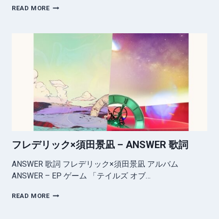
須
READ MORE
田
景
凪
–
リ
グ
レ
ッ
ト
歌
詞
フレデリック×須田景凪 – ANSWER 歌詞
ANSWER 歌詞 フレデリック×須田景凪 アルバム
ANSWER – EP ゲーム 「テイルズ オブ…
フ
READ MORE
レ
デ