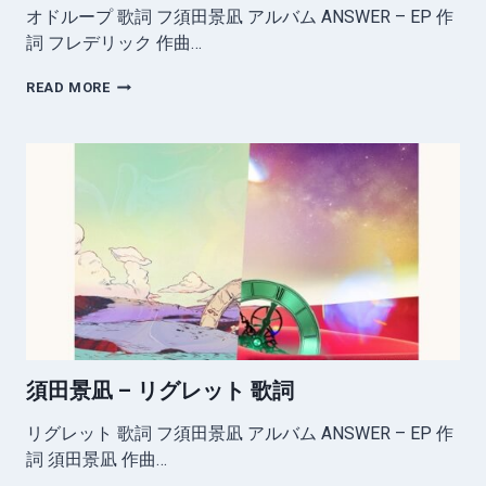
オドループ 歌詞 フ須田景凪 アルバム ANSWER – EP 作
詞 フレデリック 作曲…
須
READ MORE
田
景
凪
–
オ
ド
ル
ー
プ
歌
詞
須田景凪 – リグレット 歌詞
リグレット 歌詞 フ須田景凪 アルバム ANSWER – EP 作
詞 須田景凪 作曲…