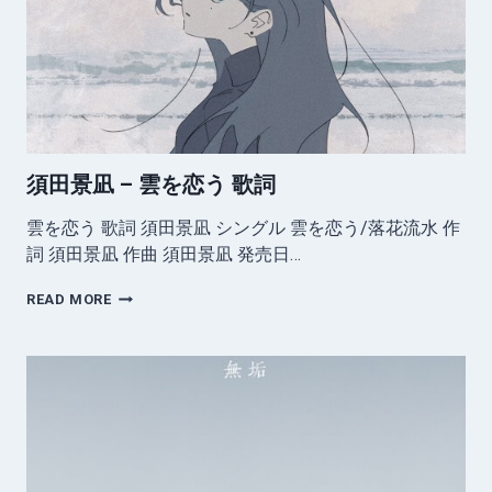
流
水
歌
詞
須田景凪 – 雲を恋う 歌詞
雲を恋う 歌詞 須田景凪 シングル 雲を恋う/落花流水 作
詞 須田景凪 作曲 須田景凪 発売日…
須
READ MORE
田
景
凪
–
雲
を
恋
う
歌