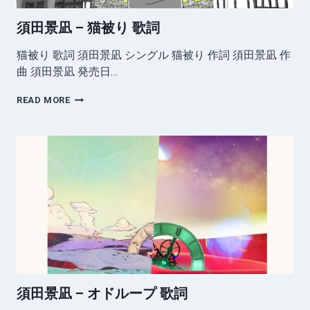
須田景凪 – 猫被り 歌詞
猫被り 歌詞 須田景凪 シングル 猫被り 作詞 須田景凪 作
曲 須田景凪 発売日…
須
READ MORE
田
景
凪
–
猫
被
り
歌
詞
須田景凪 – オドループ 歌詞