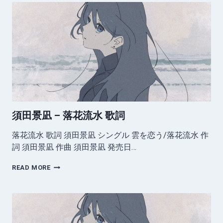
凪
–
ダ
ー
リ
ン
歌
詞
須田景凪 – 落花流水 歌詞
落花流水 歌詞 須田景凪 シングル 雲を恋う/落花流水 作
詞 須田景凪 作曲 須田景凪 発売日…
須
READ MORE
田
景
凪
–
落
花