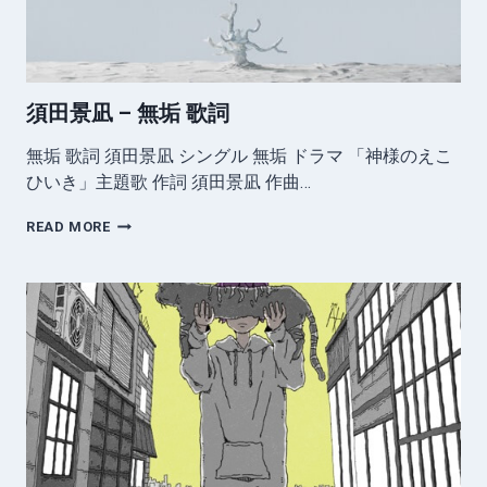
詞
須田景凪 – 無垢 歌詞
無垢 歌詞 須田景凪 シングル 無垢 ドラマ 「神様のえこ
ひいき」主題歌 作詞 須田景凪 作曲…
須
READ MORE
田
景
凪
–
無
垢
歌
詞