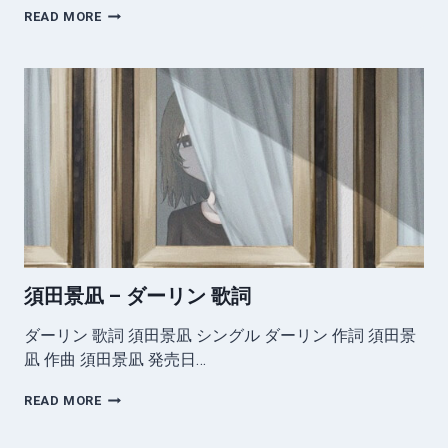
須
READ MORE
田
景
凪
–
い
び
つ
な
心
歌
詞
(FEAT.
む
ト)
須田景凪 – ダーリン 歌詞
ダーリン 歌詞 須田景凪 シングル ダーリン 作詞 須田景
凪 作曲 須田景凪 発売日…
須
READ MORE
田
景